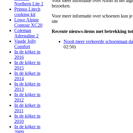
Voor meer informatie over Asolo in het al
Northern Lite 2
bezoeken.
Primus Litech
cooking kit
Voor meer informatie over schoenen kun je 
Lowe Alpine
site
Contour XC20
Coleman
Recente nieuws-items met betrekking tot
Adrenaline 2
Vaude Jolly
Nooit meer verkeerde schoenmaat da
Comfort
02:50)
In de kijker in
2016
In de kijker in
2015
In de kijker in
2014
In de kijker in
2013
In de kijker in
2012
In de kijker in
2011
In de kijker in
2010
In de kijker in
2009