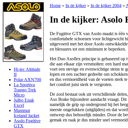
Home
»
In de kijker
»
In de kijker 2004
»
A
In de kijker: Asolo
De Fugitive GTX van Asolo maakt is één v
comfortabele schoenen voor lichtgewicht hi
uitgevoerd met het door Asolo ontwikkeld
en blessures tot een minimum te beperken.
Het Duo Asoflex principe is gebaseerd op 
die aan elkaar zijn versmolten: een hard ma
voet een stevige en evenwichtige steun te g
Hi-tec Altitude
lopen en een zachter gedeelte om schokken
II
en dus vermoeidheid van de voeten sterk te
Polar AXN700
het comfort juist sterk te vergroten.
La Sportiva
Trango Trek
De zool bestaat ook uit verschillende delen,
Micro
Aso Brake bijzondere aandacht vraagt. Dit 
Julbo Enak
namelijk de grip op ondergrond bij het berg
Excel
meeste ongelukken (uitglijden) en dat word
Mammut
ontwerp dus behoorlijk minder. Door de bete
Iceland Jacket
gemak en raak je dus minder snel vermoeid
Asolo Fugitive
GTX