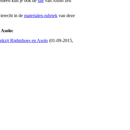
gemeen kun je ook de
site
van Asolo zelf
terecht in de
materialen-rubriek
van deze
 Asolo:
nkzij Rightshoes en Asolo
(01-09-2015,