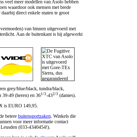
gens veel meer modellen van Asolo hebben
 schoen waardoor ook mensen met brede
aarbij direct enkele maten te groot
 vermoeden) van binnen uitgevoerd met
rdicht. Aan de buitenkant is hij afgewerkt
en grey/blue/black, tundra/black,
1/3
2/3
n 39-49 (heren) en 36
-43
(dames).
TX is EURO 149,95.
de betere
buitensportzaken
. Winkels die
kunnen voor meer informatie contact
 Leusden (033-4340454!).