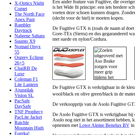
Een ander feature van Fugitive, die overi
X-Optics Night
is het Wide fit principe: een iets bredere
Comet
voeten deze schoen kunnen dragen. Zonder d
The North Face
(slecht voor de hiel) te moeten kopen.
Apex Pant
Rambler
De Fugitive GTX is (zoals de naam al doet
Daytrack
Gore-TEx (Sierra) en dus gegarandeerd wate
Nalgene Sahara
met suede en nylon/Cordura.
Suunto X9
Nomad Onyx
55
Osprey Eclipse
26+5
ChaiRB De
Luxe
Coleman F1
Lite Lantern
De Fugitive GTX is verkrijgbaar in de kleur
Ajungilak
wool/black en olive green/black in de mate
Vision SL
PacSafe
De verkoopprijs van de Asolo Fugitive G
DaySafe
TNF Prophecy
De Asolo Fugitive GTX is verkrijgbaar bij 
PacLite Jacket
Asolo nog niet in het assortiment hebben, 
Raichle
opnemen met
Lowe Alpine Benelux BV
in
Mountain High
Eureka!