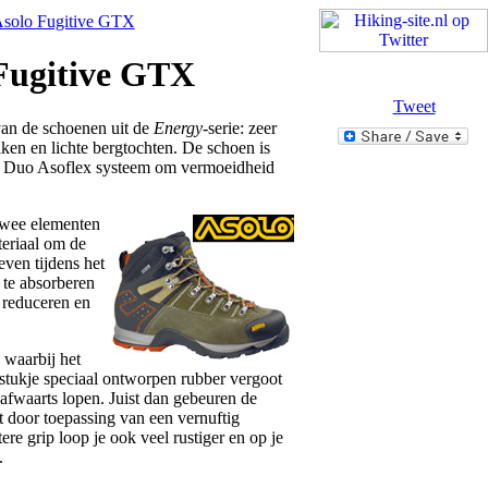
solo Fugitive GTX
 Fugitive GTX
Tweet
an de schoenen uit de
Energy
-serie: zeer
ken en lichte bergtochten. De schoen is
e Duo Asoflex systeem om vermoeidheid
twee elementen
teriaal om de
even tijdens het
 te absorberen
 reduceren en
 waarbij het
stukje speciaal ontworpen rubber vergoot
afwaarts lopen. Juist dan gebeuren de
t door toepassing van een vernuftig
re grip loop je ook veel rustiger en op je
.