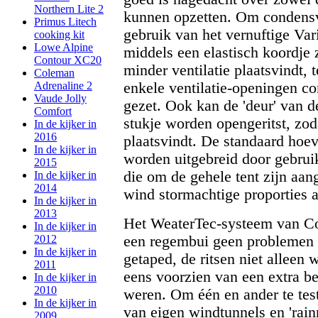
Northern Lite 2
kunnen opzetten. Om condensv
Primus Litech
gebruik van het vernuftige Va
cooking kit
Lowe Alpine
middels een elastisch koordje 
Contour XC20
minder ventilatie plaatsvindt, 
Coleman
enkele ventilatie-openingen c
Adrenaline 2
Vaude Jolly
gezet. Ook kan de 'deur' van 
Comfort
stukje worden opengeritst, zoda
In de kijker in
2016
plaatsvindt. De standaard hoev
In de kijker in
worden uitgebreid door gebrui
2015
die om de gehele tent zijn aan
In de kijker in
2014
wind stormachtige proporties 
In de kijker in
2013
Het WeaterTec-systeem van Co
In de kijker in
een regembui geen problemen g
2012
In de kijker in
getaped, de ritsen niet alleen
2011
eens voorzien van een extra 
In de kijker in
2010
weren. Om één en ander te te
In de kijker in
van eigen windtunnels en 'rain
2009