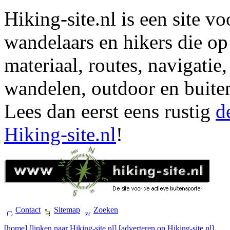
Hiking-site.nl is een site vo
wandelaars en hikers die op
materiaal, routes, navigatie
wandelen, outdoor en buite
Lees dan eerst eens rustig
d
Hiking-site.nl
!
Contact
Sitemap
Zoeken
[home]
[linken naar Hiking-site.nl]
[adverteren op Hiking-site.nl]