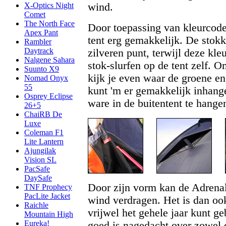
wind.
X-Optics Night
Comet
The North Face
Door toepassing van kleurcoder
Apex Pant
tent erg gemakkelijk. De stok
Rambler
Daytrack
zilveren punt, terwijl deze kle
Nalgene Sahara
stok-slurfen op de tent zelf. 
Suunto X9
kijk je even waar de groene en 
Nomad Onyx
55
kunt 'm er gemakkelijk inhang
Osprey Eclipse
ware in de buitentent te hangen 
26+5
ChaiRB De
Luxe
Coleman F1
Lite Lantern
Ajungilak
Vision SL
PacSafe
DaySafe
Door zijn vorm kan de Adrenal
TNF Prophecy
PacLite Jacket
wind verdragen. Het is dan ook
Raichle
vrijwel het gehele jaar kunt g
Mountain High
Eureka!
goed is nagedacht over zowel de