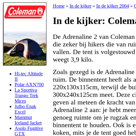
Home
»
In de kijker
»
In de kijker 2004
»
C
In de kijker: Colem
De Adrenaline 2 van Coleman i
die zeker bij hikers die van r
vallen. De tent is volgestouwd
weegt 3,9 kilo.
Zoals gezegd is de Adrenaline
Hi-tec Altitude
ruim. De binnentent heeft als 
II
Polar AXN700
220x130x115cm, terwijl de bui
La Sportiva
300x240x125cm meet. Deze ci
Trango Trek
Micro
geven al meteen de kracht van
Julbo Enak
Adrenaline 2 aan: je hebt mee
Excel
genoeg ruimte om je rugzak en
Mammut
Iceland Jacket
binnentent te houden. Ook is 
Asolo Fugitive
koken, mits je de tent goed he
GTX