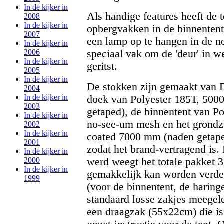
In de kijker in
Als handige features heeft de 
2008
In de kijker in
opbergvakken in de binnentent,
2007
een lamp op te hangen in de n
In de kijker in
speciaal vak om de 'deur' in w
2006
In de kijker in
geritst.
2005
In de kijker in
De stokken zijn gemaakt van 
2004
In de kijker in
doek van Polyester 185T, 500
2003
getaped), de binnentent van Po
In de kijker in
no-see-um mesh en het grondz
2002
In de kijker in
coated 7000 mm (naden getaped
2001
zodat het brand-vertragend is.
In de kijker in
werd weegt het totale pakket 3
2000
In de kijker in
gemakkelijk kan worden verde
1999
(voor de binnentent, de harin
standaard losse zakjes meegelev
een draagzak (55x22cm) die is