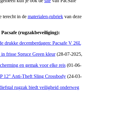
algemeen kun je ook de
site
van PacSafe
 terecht in de
materialen-rubriek
van deze
 Pacsafe (rugzakbeveiliging):
s de drukke decemberdagen: Pacsafe V 26L
 in frisse Spruce Green kleur
(28-07-2025,
cherming en gemak voor elke reis
(01-06-
XP 12" Anti-Theft Sling Crossbody
(24-03-
efstal rugzak biedt veiligheid onderweg