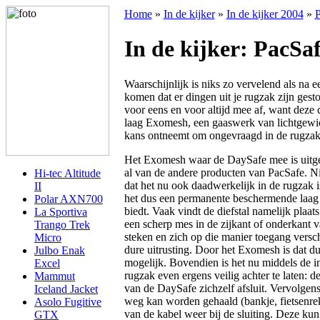
Home
»
In de kijker
»
In de kijker 2004
»
P
In de kijker: PacSa
Waarschijnlijk is niks zo vervelend als na 
komen dat er dingen uit je rugzak zijn ges
voor eens en voor altijd mee af, want deze
laag Exomesh, een gaaswerk van lichtgewicht
kans ontneemt om ongevraagd in de rugzak
Het Exomesh waar de DaySafe mee is uitg
al van de andere producten van PacSafe. Ni
Hi-tec Altitude
dat het nu ook daadwerkelijk in de rugzak 
II
het dus een permanente beschermende laag
Polar AXN700
biedt. Vaak vindt de diefstal namelijk plaat
La Sportiva
een scherp mes in de zijkant of onderkant 
Trango Trek
steken en zich op die manier toegang versch
Micro
dure uitrusting. Door het Exomesh is dat du
Julbo Enak
mogelijk. Bovendien is het nu middels de 
Excel
rugzak even ergens veilig achter te laten: d
Mammut
van de DaySafe zichzelf afsluit. Vervolgens
Iceland Jacket
weg kan worden gehaald (bankje, fietsenrek, 
Asolo Fugitive
van de kabel weer bij de sluiting. Deze kun
GTX