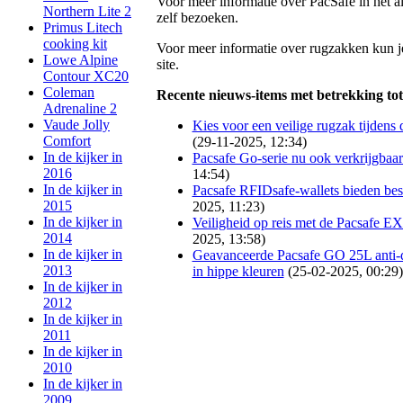
Voor meer informatie over PacSafe in het 
Northern Lite 2
zelf bezoeken.
Primus Litech
cooking kit
Voor meer informatie over rugzakken kun je
Lowe Alpine
site.
Contour XC20
Coleman
Recente nieuws-items met betrekking tot
Adrenaline 2
Vaude Jolly
Kies voor een veilige rugzak tijden
Comfort
(29-11-2025, 12:34)
In de kijker in
Pacsafe Go-serie nu ook verkrijgbaar
2016
14:54)
In de kijker in
Pacsafe RFIDsafe-wallets bieden bes
2015
2025, 11:23)
In de kijker in
Veiligheid op reis met de Pacsafe E
2014
2025, 13:58)
In de kijker in
Geavanceerde Pacsafe GO 25L anti-di
2013
in hippe kleuren
(25-02-2025, 00:29)
In de kijker in
2012
In de kijker in
2011
In de kijker in
2010
In de kijker in
2009