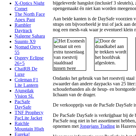
bijgeleverde hangslot (inclusief 3 sleutels)
X-Optics Night
opengemaakt én niet kan worden meegeno
Comet
The North Face
Aan beide kanten is de DaySafe voorzien va
Apex Pant
straps om bijvoorbeeld je trui of jack aan 
Rambler
nog een mesh-vak waar je eventueel klein m
Daytrack
Nalgene Sahara
Suunto X9
Nomad Onyx
55
Osprey Eclipse
26+5
ChaiRB De
Luxe
Ondanks het gebruik van het roestvrij staa
Coleman F1
zwaarder dan andere daypacks van 25 liter
Lite Lantern
schouderbanden als de heup- en borstgorde
Ajungilak
lichaam van de drager.
Vision SL
PacSafe
De verkoopprijs van de PacSafe DaySafe 
DaySafe
TNF Prophecy
De PacSafe DaySafe is verkrijgbaar bij de 
PacLite Jacket
PacSafe nog niet in het assortiment hebben
Raichle
opnemen met
Jongejans Trading
in Hazers
Mountain High
Eureka!