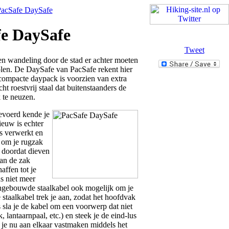
acSafe DaySafe
fe DaySafe
Tweet
een wandeling door de stad er achter moeten
tolen. De DaySafe van PacSafe rekent hier
 compacte daypack is voorzien van extra
 roestvrij staal dat buitenstaanders de
 te neuzen.
evoerd kende je
euw is echter
is verwerkt en
 om je rugzak
s doordat dieven
van de zak
affen tot je
s niet meer
ingebouwde staalkabel ook mogelijk om je
e staalkabel trek je aan, zodat het hoofdvak
 sla je de kabel om een voorwerp dat niet
lantaarnpaal, etc.) en steek je de eind-lus
 je nu aan elkaar vastmaken middels het