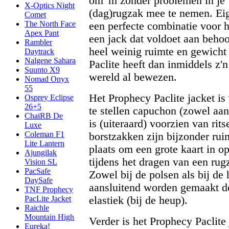
om 'm zonder problemen in je
X-Optics Night
(dag)rugzak mee te nemen. Eig
Comet
The North Face
een perfecte combinatie voor h
Apex Pant
een jack dat voldoet aan behoo
Rambler
heel weinig ruimte en gewicht
Daytrack
Nalgene Sahara
Paclite heeft dan inmiddels z'n
Suunto X9
wereld al bewezen.
Nomad Onyx
55
Het Prophecy Paclite jacket is
Osprey Eclipse
26+5
te stellen capuchon (zowel aan
ChaiRB De
is (uiteraard) voorzien van rit
Luxe
Coleman F1
borstzakken zijn bijzonder ru
Lite Lantern
plaats om een grote kaart in o
Ajungilak
tijdens het dragen van een rug
Vision SL
PacSafe
Zowel bij de polsen als bij de 
DaySafe
aansluitend worden gemaakt do
TNF Prophecy
elastiek (bij de heup).
PacLite Jacket
Raichle
Mountain High
Verder is het Prophecy Paclite
Eureka!