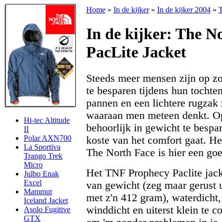
Home
»
In de kijker
»
In de kijker 2004
»
T
In de kijker: The N
PacLite Jacket
Steeds meer mensen zijn op z
te besparen tijdens hun tochten
pannen en een lichtere rugzak 
waaraan men meteen denkt. Op 
Hi-tec Altitude
behoorlijk in gewicht te bespar
II
Polar AXN700
koste van het comfort gaat. He
La Sportiva
The North Face is hier een go
Trango Trek
Micro
Het TNF Prophecy Paclite jacke
Julbo Enak
Excel
van gewicht (zeg maar gerust ul
Mammut
met z'n 412 gram), waterdicht
Iceland Jacket
winddicht en uiterst klein te 
Asolo Fugitive
GTX