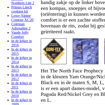
handig zakje op de linker bov
Northern Lite 2
Primus Litech
een kompas, snoepjes of bijvo
cooking kit
(oriëntering) in kunnen worde
Lowe Alpine
comfort is er een zachte stoff
Contour XC20
Coleman
bovenaan de rits, zodat bij gesl
Adrenaline 2
geïrriteerd raakt.
Vaude Jolly
Comfort
In de kijker in
2016
In de kijker in
2015
In de kijker in
2014
In de kijker in
Het The North Face Prophecy P
2013
In de kijker in
in de kleuren Yam Orange/Nick
2012
Black en in de maten S, M, L
In de kijker in
2011
is er een apart dames-model, v
In de kijker in
Pagoda Red/Nickel Grey en Bl
2010
en L.
In de kijker in
2009