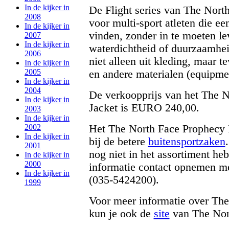
In de kijker in
De Flight series van The North
2008
voor multi-sport atleten die ee
In de kijker in
vinden, zonder in te moeten le
2007
In de kijker in
waterdichtheid of duurzaamheid
2006
niet alleen uit kleding, maar t
In de kijker in
2005
en andere materialen (equipme
In de kijker in
2004
De verkoopprijs van het The 
In de kijker in
Jacket is EURO 240,00.
2003
In de kijker in
Het The North Face Prophecy P
2002
In de kijker in
bij de betere
buitensportzaken
2001
nog niet in het assortiment h
In de kijker in
2000
informatie contact opnemen m
In de kijker in
(035-5424200).
1999
Voor meer informatie over The
kun je ook de
site
van The Nort