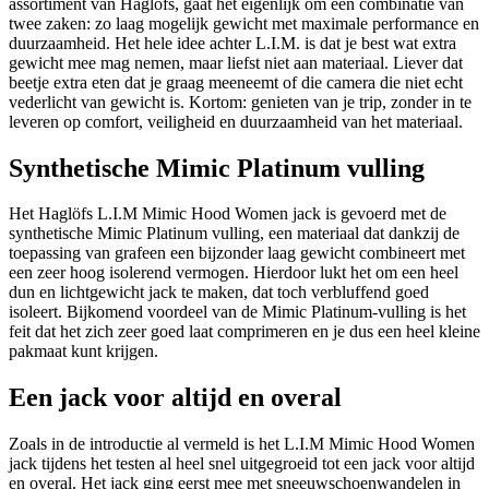
assortiment van Haglöfs, gaat het eigenlijk om een combinatie van
twee zaken: zo laag mogelijk gewicht met maximale performance en
duurzaamheid. Het hele idee achter L.I.M. is dat je best wat extra
gewicht mee mag nemen, maar liefst niet aan materiaal. Liever dat
beetje extra eten dat je graag meeneemt of die camera die niet echt
vederlicht van gewicht is. Kortom: genieten van je trip, zonder in te
leveren op comfort, veiligheid en duurzaamheid van het materiaal.
Synthetische Mimic Platinum vulling
Het Haglöfs L.I.M Mimic Hood Women jack is gevoerd met de
synthetische Mimic Platinum vulling, een materiaal dat dankzij de
toepassing van grafeen een bijzonder laag gewicht combineert met
een zeer hoog isolerend vermogen. Hierdoor lukt het om een heel
dun en lichtgewicht jack te maken, dat toch verbluffend goed
isoleert. Bijkomend voordeel van de Mimic Platinum-vulling is het
feit dat het zich zeer goed laat comprimeren en je dus een heel kleine
pakmaat kunt krijgen.
Een jack voor altijd en overal
Zoals in de introductie al vermeld is het L.I.M Mimic Hood Women
jack tijdens het testen al heel snel uitgegroeid tot een jack voor altijd
en overal. Het jack ging eerst mee met sneeuwschoenwandelen in