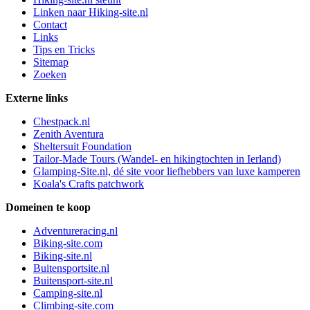
Linken naar Hiking-site.nl
Contact
Links
Tips en Tricks
Sitemap
Zoeken
Externe links
Chestpack.nl
Zenith Aventura
Sheltersuit Foundation
Tailor-Made Tours (Wandel- en hikingtochten in Ierland)
Glamping-Site.nl, dé site voor liefhebbers van luxe kamperen
Koala's Crafts patchwork
Domeinen te koop
Adventureracing.nl
Biking-site.com
Biking-site.nl
Buitensportsite.nl
Buitensport-site.nl
Camping-site.nl
Climbing-site.com