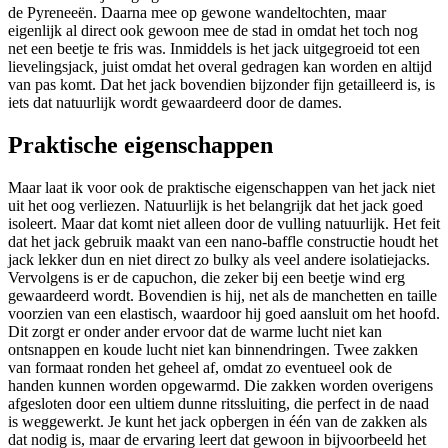
de Pyreneeën. Daarna mee op gewone wandeltochten, maar
eigenlijk al direct ook gewoon mee de stad in omdat het toch nog
net een beetje te fris was. Inmiddels is het jack uitgegroeid tot een
lievelingsjack, juist omdat het overal gedragen kan worden en altijd
van pas komt. Dat het jack bovendien bijzonder fijn getailleerd is, is
iets dat natuurlijk wordt gewaardeerd door de dames.
Praktische eigenschappen
Maar laat ik voor ook de praktische eigenschappen van het jack niet
uit het oog verliezen. Natuurlijk is het belangrijk dat het jack goed
isoleert. Maar dat komt niet alleen door de vulling natuurlijk. Het feit
dat het jack gebruik maakt van een nano-baffle constructie houdt het
jack lekker dun en niet direct zo bulky als veel andere isolatiejacks.
Vervolgens is er de capuchon, die zeker bij een beetje wind erg
gewaardeerd wordt. Bovendien is hij, net als de manchetten en taille
voorzien van een elastisch, waardoor hij goed aansluit om het hoofd.
Dit zorgt er onder ander ervoor dat de warme lucht niet kan
ontsnappen en koude lucht niet kan binnendringen. Twee zakken
van formaat ronden het geheel af, omdat zo eventueel ook de
handen kunnen worden opgewarmd. Die zakken worden overigens
afgesloten door een ultiem dunne ritssluiting, die perfect in de naad
is weggewerkt. Je kunt het jack opbergen in één van de zakken als
dat nodig is, maar de ervaring leert dat gewoon in bijvoorbeeld het