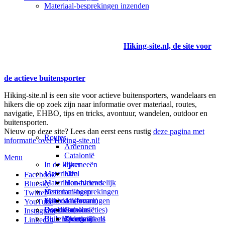
Materiaal-besprekingen inzenden
Hiking-site.nl, de site voor
de actieve buitensporter
Hiking-site.nl is een site voor actieve buitensporters, wandelaars en
hikers die op zoek zijn naar informatie over materiaal, routes,
navigatie, EHBO, tips en tricks, avontuur, wandelen, outdoor en
buitensporten.
Nieuw op deze site? Lees dan eerst eens rustig
deze pagina met
Routes
informatie over Hiking-site.nl!
Ardennen
Catalonië
Menu
In de kijker
Pyreneeën
Materialen
Eifel
Facebook
Materialen-nieuws
Hondvriendelijk
Bluesky
Materiaal-besprekingen
Bestemmingen
Twitter
Prikbord (forum)
Materiaal-ervaringen
Andorra
YouTube
Goodies (winacties)
Boekrecensies
Deze site
Catalonië
Instagram
Club Hiking-site.nl
Buitensportwinkels
Zweden
Over mij
LinkedIn