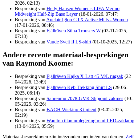
2026, 02:13)
Bespreking van
Helly Hansen Women's LIFA Merino
Midweight Half-Zip Base Layer
(18-01-2026, 07:47)
Bespreking van
Auclair Igloo GTX Active Mitts - Women
(17-01-2026, 08:46)
Bespreking van
Fjällräven Stina Trousers W
(02-11-2025,
07:18)
Bespreking van
Vaude Sveit II LS-shirt
(01-10-2025, 12:27)
Andere recente materiaal-besprekingen
van Raymond Koome:
Bespreking van
Fjällräven Kajka X-Lätt 45 M/L rugzak
(22-
04-2026, 13:49)
Bespreking van
Fjällräven Keb Trekking Shirt LS
(29-06-
2025, 06:14)
Bespreking van
Sanrenmu 7078-GVK Slipjoint zakmes
(10-
05-2025, 03:26)
Bespreking van
BACH Wickiup 3 tipitent
(03-05-2025,
02:19)
Bespreking van
Wautton titaniumlegering mini LED-zaklamp
(13-04-2025, 05:59)
Materiaal-besprekingen zijn ingezonden meningen van derden.
Zelf