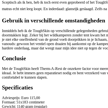
Sceptisch als ik ben, heb ik toch eerst even geprobeerd of het ToughS
matras echt niet leeg loopt. En inderdaad: glansrijk geslaagd. Zelfs 
Gebruik in verschillende omstandigheden
Inmiddels heb ik de ToughSkin op verschillende gelegenheden gebruikt 
doorntakken legt. Zeker bij het wildkamperen zonder tent kwam het ma
je niet elke oneffenheid van de grond voelt doorprikken in je lichaam
vanouds: gewoon het ventiel open draaien bij aankomst op de kampe
hardere onderlaag, maar dat weegt naar mijn idee niet op tegen de voo
Conclusie
Met de ToughSkin heeft Therm-A-Rest de onzekere factor voor meerda
ideaal. Je hebt immers geen reparatieset nodig en bent verzekerd van
comfortabel te kunnen slapen.
Specificaties
Adviesprijs: Euro 115,00
Formaat: 51x183 centimeter
Gewicht: 1140 gram (regular)