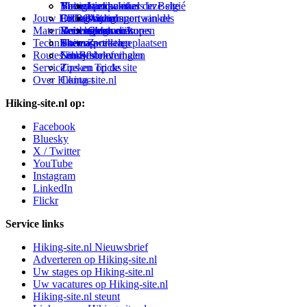
Virtuele exposities
Buitensportwinkels in Belgié
Navigatie
Thema-artikelen
Linken naar deze site
Jouw Hiking-site.nl
Fotoalbums
Online buitensportwinkels
EHBO
Andorra
Wijzigingen aan de
Materialen: kiezen en kopen
Reisboekhandels
Verzorging
Buitensportvacatures
Catalonië
site
Technieken
Thema-artikelen
Buitensportstageplaatsen
Sitemap
Zweden
Routes en Bestemmingen
Schrijfblokverhalen
Links
Nieuwsbrief
Service
Tips en Tricks
Zoeken op de site
Over Hiking-site.nl
Contact
Hiking-site.nl op:
Facebook
Bluesky
X / Twitter
YouTube
Instagram
LinkedIn
Flickr
Service links
Hiking-site.nl Nieuwsbrief
Adverteren op Hiking-site.nl
Uw stages op Hiking-site.nl
Uw vacatures op Hiking-site.nl
Hiking-site.nl steunt