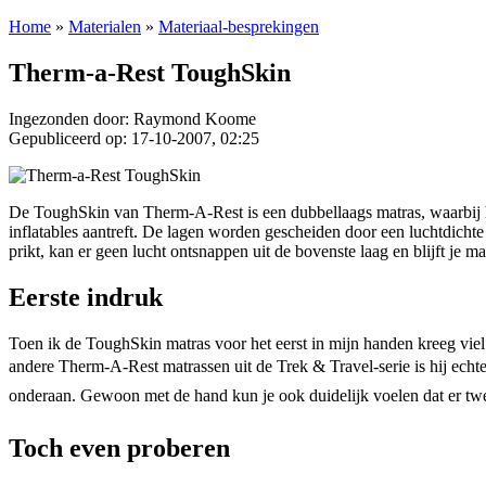
Home
»
Materialen
»
Materiaal-besprekingen
Therm-a-Rest ToughSkin
Ingezonden door: Raymond Koome
Gepubliceerd op: 17-10-2007, 02:25
De ToughSkin van Therm-A-Rest is een dubbellaags matras, waarbij het
inflatables aantreft. De lagen worden gescheiden door een luchtdich
prikt, kan er geen lucht ontsnappen uit de bovenste laag en blijft j
Eerste indruk
Toen ik de ToughSkin matras voor het eerst in mijn handen kreeg viel
andere Therm-A-Rest matrassen uit de Trek & Travel-serie is hij ech
onderaan. Gewoon met de hand kun je ook duidelijk voelen dat er twee
Toch even proberen