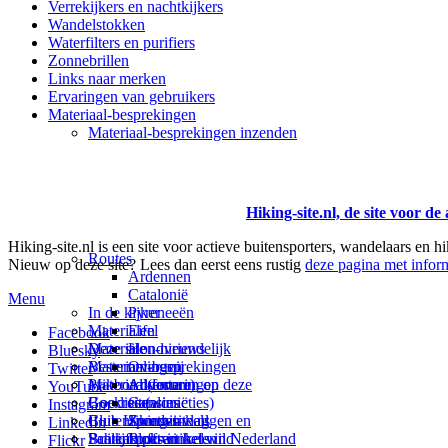
Verrekijkers en nachtkijkers
Wandelstokken
Waterfilters en purifiers
Zonnebrillen
Links naar merken
Ervaringen van gebruikers
Materiaal-besprekingen
Materiaal-besprekingen inzenden
Hiking-site.nl, de site voor de
Hiking-site.nl is een site voor actieve buitensporters, wandelaars en h
Routes
Nieuw op deze site? Lees dan eerst eens rustig
deze pagina met inform
Ardennen
Catalonië
Menu
In de kijker
Pyreneeën
Materialen
Eifel
Facebook
Materialen-nieuws
Deze site
Hondvriendelijk
Bluesky
Materiaal-besprekingen
Bestemmingen
Over mij
Twitter
Prikbord (forum)
Materiaal-ervaringen
Andorra
Adverteren op deze
YouTube
Goodies (winacties)
Boekrecensies
Catalonië
site
Instagram
Club Hiking-site.nl
Buitensportwinkels
Zweden
Summit-vlaggen en
LinkedIn
Schrijfblok-artikelen
Buitensportwinkels in Nederland
Paalkamperen
Buffs in het wild
Flickr