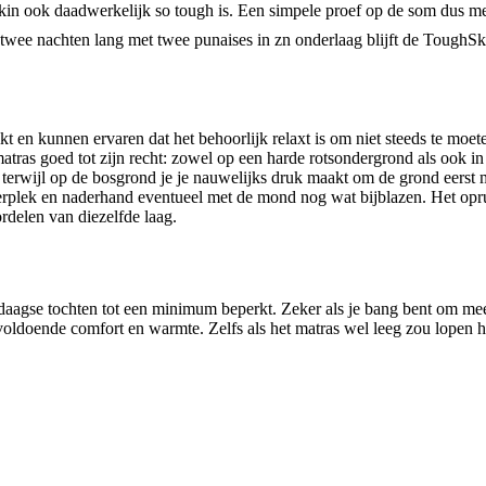
kin ook daadwerkelijk so tough is. Een simpele proef op de som dus me
na twee nachten lang met twee punaises in zn onderlaag blijft de Tough
en kunnen ervaren dat het behoorlijk relaxt is om niet steeds te moeten
tras goed tot zijn recht: zowel op een harde rotsondergrond als ook in
, terwijl op de bosgrond je je nauwelijks druk maakt om de grond eerst m
erplek en naderhand eventueel met de mond nog wat bijblazen. Het o
rdelen van diezelfde laag.
agse tochten tot een minimum beperkt. Zeker als je bang bent om mee
 voldoende comfort en warmte. Zelfs als het matras wel leeg zou lopen 