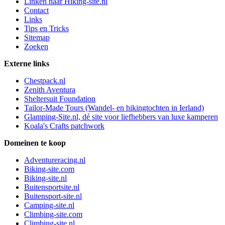
Linken naar Hiking-site.nl
Contact
Links
Tips en Tricks
Sitemap
Zoeken
Externe links
Chestpack.nl
Zenith Aventura
Sheltersuit Foundation
Tailor-Made Tours (Wandel- en hikingtochten in Ierland)
Glamping-Site.nl, dé site voor liefhebbers van luxe kamperen
Koala's Crafts patchwork
Domeinen te koop
Adventureracing.nl
Biking-site.com
Biking-site.nl
Buitensportsite.nl
Buitensport-site.nl
Camping-site.nl
Climbing-site.com
Climbing-site.nl