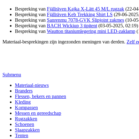
Bespreking van
Fjällräven Kajka X-Lätt 45 M/L rugzak
(22-04
Bespreking van
Fjällräven Keb Trekking Shirt LS
(29-06-2025,
Bespreking van
Sanrenmu 7078-GVK Slipjoint zakmes
(10-05
Bespreking van
BACH Wickiup 3 tipitent
(03-05-2025, 02:19)
Bespreking van
Wautton titaniumlegering mini LED-zaklamp
(
Materiaal-besprekingen zijn ingezonden meningen van derden.
Zelf e
Submenu
Materiaal-nieuws
Branders
Flessen, bekers en pannen
Kleding
Kompassen
Messen en gereedschap
Rugzakken
Schoenen
Slaapzakken
Tenten