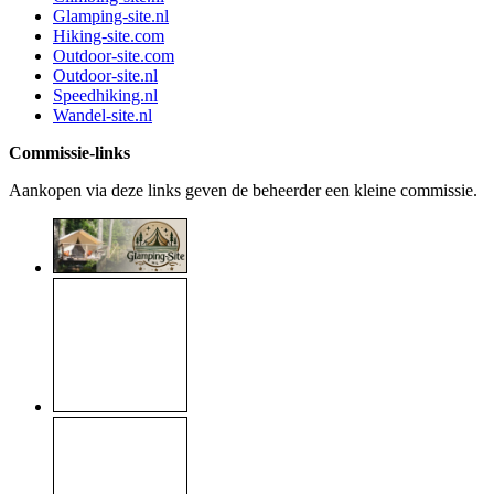
Glamping-site.nl
Hiking-site.com
Outdoor-site.com
Outdoor-site.nl
Speedhiking.nl
Wandel-site.nl
Commissie-links
Aankopen via deze links geven de beheerder een kleine commissie.