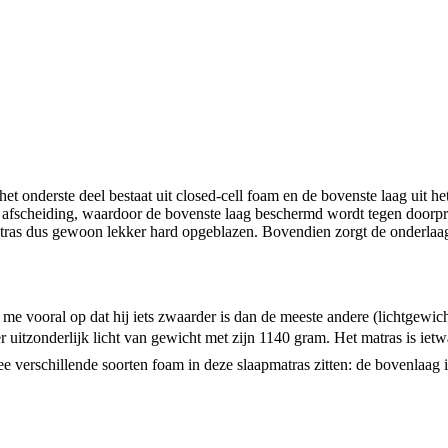
 onderste deel bestaat uit closed-cell foam en de bovenste laag uit h
te afscheiding, waardoor de bovenste laag beschermd wordt tegen doorpr
e matras dus gewoon lekker hard opgeblazen. Bovendien zorgt de onderla
 me vooral op dat hij iets zwaarder is dan de meeste andere (lichtgewi
ter uitzonderlijk licht van gewicht met zijn 1140 gram. Het matras is i
 verschillende soorten foam in deze slaapmatras zitten: de bovenlaag i