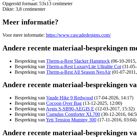
Opgerold formaat: 53x13 centimeter
Dikte: 3,8 centimenter
Meer informatie?
Voor meer informatie:
https://www.cascadedesigns.com/
Andere recente materiaal-besprekingen me
Bespreking van
Therm-a-Rest Slacker Hammock
(06-10-2015,
Bespreking van
Therm-a-Rest LuxuryLite Ultralite Cot
(31-05-
Bespreking van
Therm-a-Rest All Season NeoAir
(01-07-2011,
Andere recente materiaal-besprekingen va
Bespreking van
Vaude Hike 9 Redwood
(17-04-2026, 14:17)
Bespreking van
Cocoon Over Bag
(13-12-2025, 12:00)
Bespreking van
Aegis S-SB90-AEGIS E
(12-03-2017, 15:32)
Bespreking van
Cumulus Comforter XL700
(30-12-2016, 04:5
Bespreking van
Yeti Tension Mummy 300
(17-11-2016, 03:04)
Andere recente materiaal-besprekingen 