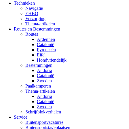
Technieken
Navigatie
EHBO
Verzorging
Thema-artikelen
Routes en Bestemmingen
Routes
Ardennen
Catalonië
Pyreneeën
Eifel
Hondvriendelijk
Bestemmingen
Andorra
Catalonië
Zweden
Paalkamperen
Thema-artikelen
Andorra
Catalonië
Zweden
Schrijfblokverhalen
Service
Buitensportvacatures
Buitensportstageplaatsen