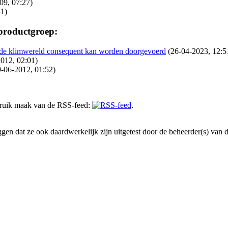
09, 07:27)
41)
 productgroep:
n de klimwereld consequent kan worden doorgevoerd
(26-04-2023, 12:5
2012, 02:01)
9-06-2012, 01:52)
gebruik maak van de RSS-feed:
.
en dat ze ook daardwerkelijk zijn uitgetest door de beheerder(s) van dez