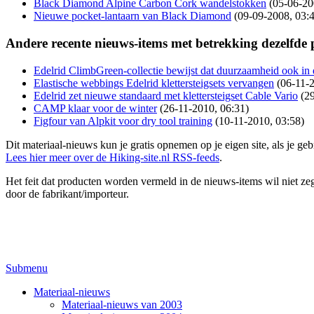
Black Diamond Alpine Carbon Cork wandelstokken
(05-06-20
Nieuwe pocket-lantaarn van Black Diamond
(09-09-2008, 03:
Andere recente nieuws-items met betrekking dezelfde
Edelrid ClimbGreen-collectie bewijst dat duurzaamheid ook i
Elastische webbings Edelrid klettersteigsets vervangen
(06-11-
Edelrid zet nieuwe standaard met klettersteigset Cable Vario
(2
CAMP klaar voor de winter
(26-11-2010, 06:31)
Figfour van Alpkit voor dry tool training
(10-11-2010, 03:58)
Dit materiaal-nieuws kun je gratis opnemen op je eigen site, als je 
Lees hier meer over de Hiking-site.nl RSS-feeds
.
Het feit dat producten worden vermeld in de nieuws-items wil niet zegg
door de fabrikant/importeur.
Submenu
Materiaal-nieuws
Materiaal-nieuws van 2003