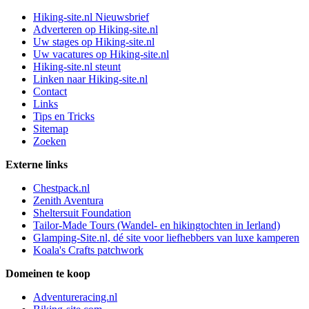
Hiking-site.nl Nieuwsbrief
Adverteren op Hiking-site.nl
Uw stages op Hiking-site.nl
Uw vacatures op Hiking-site.nl
Hiking-site.nl steunt
Linken naar Hiking-site.nl
Contact
Links
Tips en Tricks
Sitemap
Zoeken
Externe links
Chestpack.nl
Zenith Aventura
Sheltersuit Foundation
Tailor-Made Tours (Wandel- en hikingtochten in Ierland)
Glamping-Site.nl, dé site voor liefhebbers van luxe kamperen
Koala's Crafts patchwork
Domeinen te koop
Adventureracing.nl