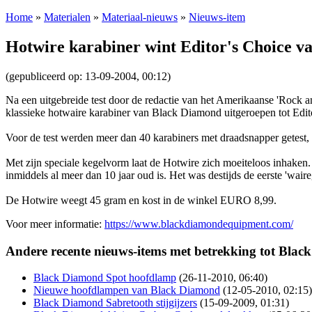
Home
»
Materialen
»
Materiaal-nieuws
»
Nieuws-item
Hotwire karabiner wint Editor's Choice va
(gepubliceerd op: 13-09-2004, 00:12)
Na een uitgebreide test door de redactie van het Amerikaanse 'Rock 
klassieke hotwaire karabiner van Black Diamond uitgeroepen tot Edit
Voor de test werden meer dan 40 karabiners met draadsnapper getest, zo
Met zijn speciale kegelvorm laat de Hotwire zich moeiteloos inhaken.
inmiddels al meer dan 10 jaar oud is. Het was destijds de eerste 'waire
De Hotwire weegt 45 gram en kost in de winkel EURO 8,99.
Voor meer informatie:
https://www.blackdiamondequipment.com/
Andere recente nieuws-items met betrekking tot Bla
Black Diamond Spot hoofdlamp
(26-11-2010, 06:40)
Nieuwe hoofdlampen van Black Diamond
(12-05-2010, 02:15)
Black Diamond Sabretooth stijgijzers
(15-09-2009, 01:31)