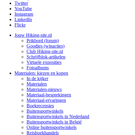
Twitter
YouTube
Instagram
LinkedIn
Flickr
Jouw Hiking-site.nl
Prikbord (forum)
Goodies (winacties)
Club Hiking-site.nl
Schrijfblok-artikelen
Virtuele exposities
Fotoalbums
Materialen: kiezen en kopen
In de kijker
Materialen
Materialen-nieuws
Materiaal-besprekingen
Materiaal-ervaringen
Boekrecensies
Buitensportwinkels
Buitensportwinkels in Nederland
Buitensportwinkels in Belgié
Online buitensportwinkels
Reisboekhandels