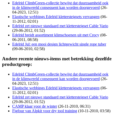
Edelrid ClimbGreen-collectie bewijst dat duurzaamheid ook
in de klimwereld consequent kan worden doorgevoerd
(26-
04-2023, 12:51)
Elastische webbings Edelrid klettersteigsets vervangen
(06-
11-2012, 02:01)
Edelrid zet nieuwe standaard met klettersteigset Cable Vario
(29-06-2012, 01:52)
Edelrid breidt assortiment klimschoenen uit met Crocy
(08-
06-2011, 08:58)
Edelrid Jul: een mooi design lichtgewicht single rope tuber
(09-06-2010, 02:58)
Andere recente nieuws-items met betrekking dezelfde
productgroep:
Edelrid ClimbGreen-collectie bewijst dat duurzaamheid ook
in de klimwereld consequent kan worden doorgevoerd
(26-
04-2023, 12:51)
Elastische webbings Edelrid klettersteigsets vervangen
(06-
11-2012, 02:01)
Edelrid zet nieuwe standaard met klettersteigset Cable Vario
(29-06-2012, 01:52)
CAMP klaar voor de winter
(26-11-2010, 06:31)
Figfour van Alpkit voor dry tool training
(10-11-2010, 03:58)