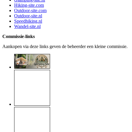
Hiking-site.com
Outdoor-site.com
Outdoor-site.nl
Speedhiking.nl
Wandel-site.nl
Commissie-links
Aankopen via deze links geven de beheerder een kleine commissie.