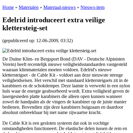
Home
»
Materialen
»
Materiaal-nieuws
»
Nieuws-item
Edelrid introduceert extra veilige
klettersteig-set
(gepubliceerd op: 12-06-2009, 03:32)
De Duitse Klim- en Bergsport Bond (DAV - Deutsche Alpinisten
Verein) heeft recentelijk nieuwe veiligheidsstandaarden vastgesteld
waaraan klimmaterialen moeten voldoen. Edelrid's nieuwe
klettersteigset - de Cable Kit - voldoet aan deze nieuwste strenge
veiligheidseisen. Het verschil met standaard klettersteigsets zit in de
karabiners en de schokdemper. Deze laatste is verwerkt in een nylon
huls waar de energie geabsorbeerd wordt. Extra veiligheid geven de
lasergesneden platte karabiners die alleen open kunnen wanneer
zowel de handpalm als de vingers de karabiner op de juiste manier
bedienen. Bovendien zijn deze karabiners buigzaam en daardoor
absoluut onbreekbaar bij met name zijwaartse kracht.
De Cable Kit is een gesloten systeem dat ook in vochtige
omstandigheden functioneert. De elastische delen tussen de rem en