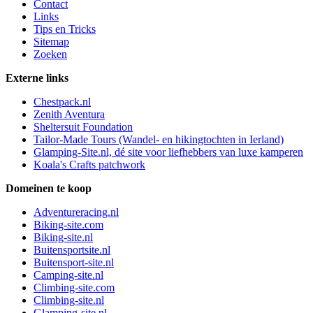
Contact
Links
Tips en Tricks
Sitemap
Zoeken
Externe links
Chestpack.nl
Zenith Aventura
Sheltersuit Foundation
Tailor-Made Tours (Wandel- en hikingtochten in Ierland)
Glamping-Site.nl, dé site voor liefhebbers van luxe kamperen
Koala's Crafts patchwork
Domeinen te koop
Adventureracing.nl
Biking-site.com
Biking-site.nl
Buitensportsite.nl
Buitensport-site.nl
Camping-site.nl
Climbing-site.com
Climbing-site.nl
Glamping-site.nl