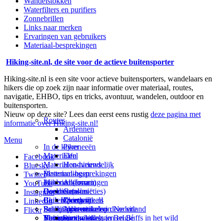
Wandelstokken
Waterfilters en purifiers
Zonnebrillen
Links naar merken
Ervaringen van gebruikers
Materiaal-besprekingen
Hiking-site.nl, de site voor de actieve buitensporter
Hiking-site.nl is een site voor actieve buitensporters, wandelaars en
hikers die op zoek zijn naar informatie over materiaal, routes,
navigatie, EHBO, tips en tricks, avontuur, wandelen, outdoor en
buitensporten.
Nieuw op deze site? Lees dan eerst eens rustig
deze pagina met
Routes
informatie over Hiking-site.nl!
Ardennen
Catalonië
Menu
In de kijker
Pyreneeën
Materialen
Eifel
Facebook
Materialen-nieuws
Hondvriendelijk
Bluesky
Materiaal-besprekingen
Bestemmingen
Twitter
Prikbord (forum)
Materiaal-ervaringen
Andorra
YouTube
Goodies (winacties)
Boekrecensies
Deze site
Catalonië
Instagram
Club Hiking-site.nl
Buitensportwinkels
Zweden
Over mij
LinkedIn
Schrijfblok-artikelen
Buitensportwinkels in Nederland
Paalkamperen
Adverteren op deze site
Flickr
Virtuele exposities
Buitensportwinkels in Belgié
Navigatie
Thema-artikelen
Summit-vlaggen en Buffs in het wild