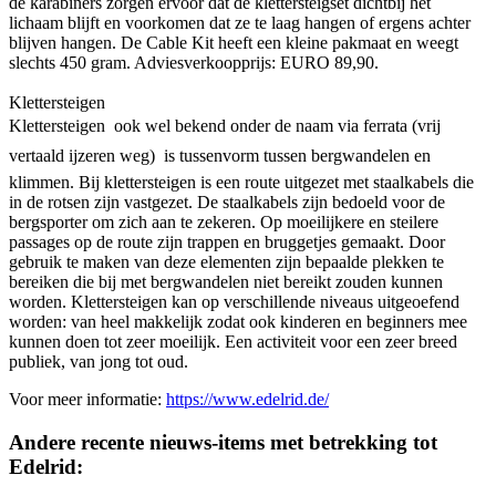
de karabiners zorgen ervoor dat de klettersteigset dichtbij het
lichaam blijft en voorkomen dat ze te laag hangen of ergens achter
blijven hangen. De Cable Kit heeft een kleine pakmaat en weegt
slechts 450 gram. Adviesverkoopprijs: EURO 89,90.
Klettersteigen
Klettersteigen  ook wel bekend onder de naam via ferrata (vrij
vertaald ijzeren weg)  is tussenvorm tussen bergwandelen en
klimmen. Bij klettersteigen is een route uitgezet met staalkabels die
in de rotsen zijn vastgezet. De staalkabels zijn bedoeld voor de
bergsporter om zich aan te zekeren. Op moeilijkere en steilere
passages op de route zijn trappen en bruggetjes gemaakt. Door
gebruik te maken van deze elementen zijn bepaalde plekken te
bereiken die bij met bergwandelen niet bereikt zouden kunnen
worden. Klettersteigen kan op verschillende niveaus uitgeoefend
worden: van heel makkelijk zodat ook kinderen en beginners mee
kunnen doen tot zeer moeilijk. Een activiteit voor een zeer breed
publiek, van jong tot oud.
Voor meer informatie:
https://www.edelrid.de/
Andere recente nieuws-items met betrekking tot
Edelrid: