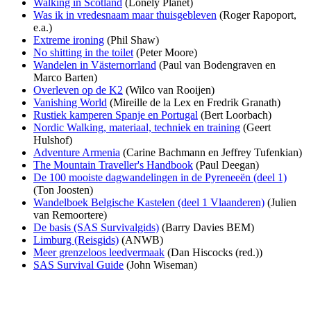
Walking in Scotland
(Lonely Planet)
Was ik in vredesnaam maar thuisgebleven
(Roger Rapoport,
e.a.)
Extreme ironing
(Phil Shaw)
No shitting in the toilet
(Peter Moore)
Wandelen in Västernorrland
(Paul van Bodengraven en
Marco Barten)
Overleven op de K2
(Wilco van Rooijen)
Vanishing World
(Mireille de la Lex en Fredrik Granath)
Rustiek kamperen Spanje en Portugal
(Bert Loorbach)
Nordic Walking, materiaal, techniek en training
(Geert
Hulshof)
Adventure Armenia
(Carine Bachmann en Jeffrey Tufenkian)
The Mountain Traveller's Handbook
(Paul Deegan)
De 100 mooiste dagwandelingen in de Pyreneeën (deel 1)
(Ton Joosten)
Wandelboek Belgische Kastelen (deel 1 Vlaanderen)
(Julien
van Remoortere)
De basis (SAS Survivalgids)
(Barry Davies BEM)
Limburg (Reisgids)
(ANWB)
Meer grenzeloos leedvermaak
(Dan Hiscocks (red.))
SAS Survival Guide
(John Wiseman)