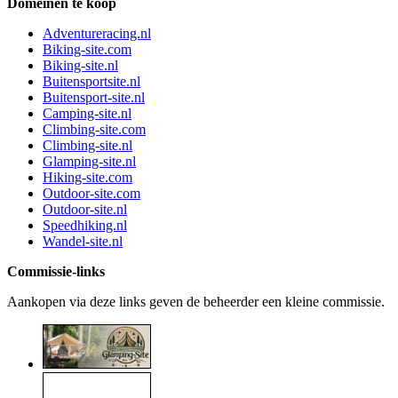
Domeinen te koop
Adventureracing.nl
Biking-site.com
Biking-site.nl
Buitensportsite.nl
Buitensport-site.nl
Camping-site.nl
Climbing-site.com
Climbing-site.nl
Glamping-site.nl
Hiking-site.com
Outdoor-site.com
Outdoor-site.nl
Speedhiking.nl
Wandel-site.nl
Commissie-links
Aankopen via deze links geven de beheerder een kleine commissie.