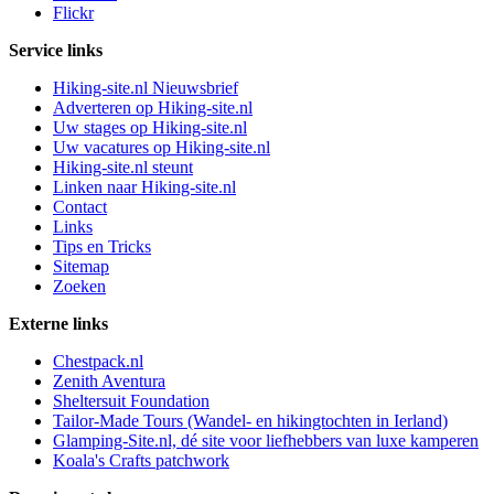
Flickr
Service links
Hiking-site.nl Nieuwsbrief
Adverteren op Hiking-site.nl
Uw stages op Hiking-site.nl
Uw vacatures op Hiking-site.nl
Hiking-site.nl steunt
Linken naar Hiking-site.nl
Contact
Links
Tips en Tricks
Sitemap
Zoeken
Externe links
Chestpack.nl
Zenith Aventura
Sheltersuit Foundation
Tailor-Made Tours (Wandel- en hikingtochten in Ierland)
Glamping-Site.nl, dé site voor liefhebbers van luxe kamperen
Koala's Crafts patchwork