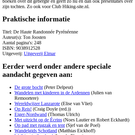
boeken over dit gebergte en geeft zo nu en dan ook presentaties over
zijn tochten. Zo ook voor Club Hiking-site.nl.
Praktische informatie
Titel: De Haute Randonnée Pyrénéenne
Auteur(s): Ton Joosten
Aantal pagina's: 248
ISBN: 9038912528
Uitgeverij:
Uitgeverij Elmar
Eerder werd onder andere speciale
aandacht gegeven aan:
De grote bocht
(Peter Delpeut)
Wandelen met kinderen in de Ardennen
(Julien van
Remoortere)
Wereldwijzer Lanzarote
(Elise van Vliet)
Op Reis!
(Craig Doyle (red.))
Eiger-Nordwand
(Thomas Ulrich)
Met uitzicht op de Écrins
(Noes Lautier en Robert Eckhardt)
Op pad met rugzak en tent
(Sjef van de Poel)
Wandelgids Schotland
(Matthias Eickhoff)