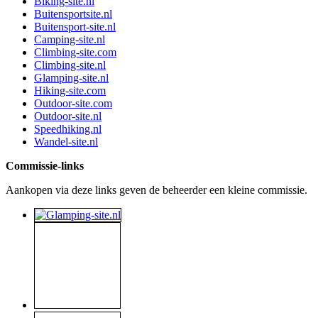
Biking-site.nl
Buitensportsite.nl
Buitensport-site.nl
Camping-site.nl
Climbing-site.com
Climbing-site.nl
Glamping-site.nl
Hiking-site.com
Outdoor-site.com
Outdoor-site.nl
Speedhiking.nl
Wandel-site.nl
Commissie-links
Aankopen via deze links geven de beheerder een kleine commissie.