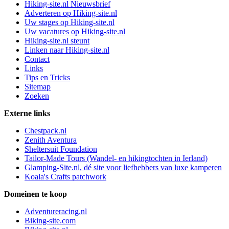
Hiking-site.nl Nieuwsbrief
Adverteren op Hiking-site.nl
Uw stages op Hiking-site.nl
Uw vacatures op Hiking-site.nl
Hiking-site.nl steunt
Linken naar Hiking-site.nl
Contact
Links
Tips en Tricks
Sitemap
Zoeken
Externe links
Chestpack.nl
Zenith Aventura
Sheltersuit Foundation
Tailor-Made Tours (Wandel- en hikingtochten in Ierland)
Glamping-Site.nl, dé site voor liefhebbers van luxe kamperen
Koala's Crafts patchwork
Domeinen te koop
Adventureracing.nl
Biking-site.com