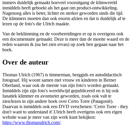
immers duidelijk gemaakt hoeveel vooruitgang de klimwereld
inmiddels heeft geboekt als het gaat om product-ontwikkeling.
Nagenoeg alles is beter, lichter en sterker geworden sinds die tijd.
De klimmers moeten dan ook enorm afzien en dat is duidelijk af te
lezen op de foto's die Ulrich maakte.
Van de beklimming en de voorbereidingen er op is overigens ook
een documentaire gemaakt. Deze is meer dan de moeite waard en de
reden waarom ik (na het zien ervan) op zoek ben gegaan naar het
boek.
Over de auteur
Thomas Ulrich (1967) is timmerman, berggids en autodidactisch
fotograaf. Hij woont samen met vrouw en kinderen in Berner
Oberland, waar ook de meeste van zijn foto's worden gemaakt.
Inmiddels zijn zijn foto's wereldwijd gepubliceerd en is hij ook
fanatiek klimmer en avonturier geworden, zoals ook valt te
zien/lezen in zijn andere boek over Cerro Torre (Patagonië).
Daarvan is inmiddels ook een DVD verschenen: 'Cerro Torre - they
don't want to understand it'.Ulrich heeft overigens ook een eigen
website waar je meer van zijn werk kunt bekijken:
https://www.thomasulrich.com/
.