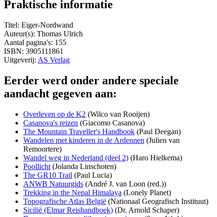
Praktische informatie
Titel: Eiger-Nordwand
Auteur(s): Thomas Ulrich
Aantal pagina's: 155
ISBN: 3905111861
Uitgeverij:
AS Verlag
Eerder werd onder andere speciale
aandacht gegeven aan:
Overleven op de K2
(Wilco van Rooijen)
Casanova's reizen
(Giacomo Casanova)
The Mountain Traveller's Handbook
(Paul Deegan)
Wandelen met kinderen in de Ardennen
(Julien van
Remoortere)
Wandel weg in Nederland (deel 2)
(Haro Hielkema)
Poollicht
(Jolanda Linschoten)
The GR10 Trail
(Paul Lucia)
ANWB Natuurgids
(André J. van Loon (red.))
Trekking in the Nepal Himalaya
(Lonely Planet)
Topografische Atlas België
(Nationaal Geografisch Instituut)
Sicilië (Elmar Reishandboek)
(Dr. Arnold Schaper)