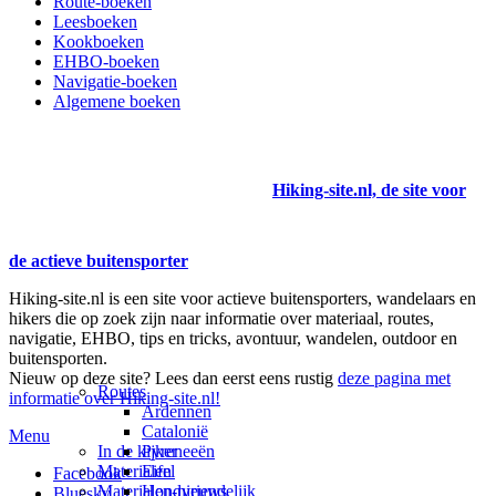
Route-boeken
Leesboeken
Kookboeken
EHBO-boeken
Navigatie-boeken
Algemene boeken
Hiking-site.nl, de site voor
de actieve buitensporter
Hiking-site.nl is een site voor actieve buitensporters, wandelaars en
hikers die op zoek zijn naar informatie over materiaal, routes,
navigatie, EHBO, tips en tricks, avontuur, wandelen, outdoor en
buitensporten.
Nieuw op deze site? Lees dan eerst eens rustig
deze pagina met
Routes
informatie over Hiking-site.nl!
Ardennen
Catalonië
Menu
In de kijker
Pyreneeën
Materialen
Eifel
Facebook
Materialen-nieuws
Hondvriendelijk
Bluesky