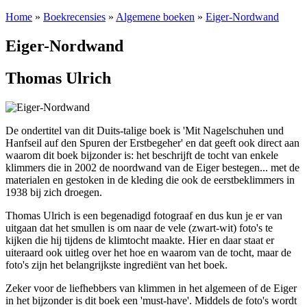
Home
»
Boekrecensies
»
Algemene boeken
»
Eiger-Nordwand
Eiger-Nordwand
Thomas Ulrich
De ondertitel van dit Duits-talige boek is 'Mit Nagelschuhen und
Hanfseil auf den Spuren der Erstbegeher' en dat geeft ook direct aan
waarom dit boek bijzonder is: het beschrijft de tocht van enkele
klimmers die in 2002 de noordwand van de Eiger bestegen... met de
materialen en gestoken in de kleding die ook de eerstbeklimmers in
1938 bij zich droegen.
Thomas Ulrich is een begenadigd fotograaf en dus kun je er van
uitgaan dat het smullen is om naar de vele (zwart-wit) foto's te
kijken die hij tijdens de klimtocht maakte. Hier en daar staat er
uiteraard ook uitleg over het hoe en waarom van de tocht, maar de
foto's zijn het belangrijkste ingrediënt van het boek.
Zeker voor de liefhebbers van klimmen in het algemeen of de Eiger
in het bijzonder is dit boek een 'must-have'. Middels de foto's wordt