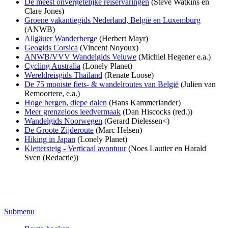
De meest onvergetelijke reiservaringen
(Steve Watkins en
Clare Jones)
Groene vakantiegids Nederland, België en Luxemburg
(ANWB)
Allgäuer Wanderberge
(Herbert Mayr)
Geogids Corsica
(Vincent Noyoux)
ANWB/VVV Wandelgids Veluwe
(Michiel Hegener e.a.)
Cycling Australia
(Lonely Planet)
Wereldreisgids Thailand
(Renate Loose)
De 75 mooiste fiets- & wandelroutes van België
(Julien van
Remoortere, e.a.)
Hoge bergen, diepe dalen
(Hans Kammerlander)
Meer grenzeloos leedvermaak
(Dan Hiscocks (red.))
Wandelgids Noorwegen
(Gerard Dielessen<)
De Groote Zijderoute
(Marc Helsen)
Hiking in Japan
(Lonely Planet)
Klettersteig - Verticaal avontuur
(Noes Lautier en Harald
Sven (Redactie))
Submenu