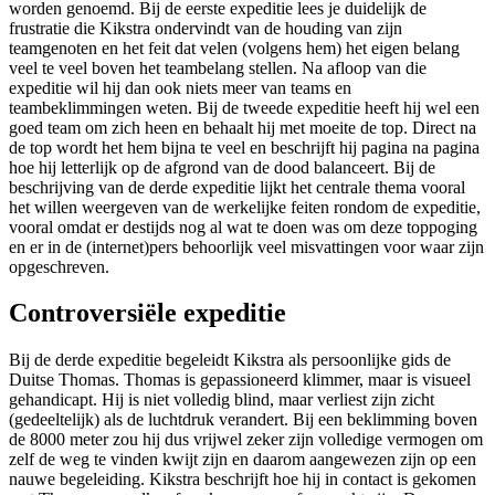
worden genoemd. Bij de eerste expeditie lees je duidelijk de
frustratie die Kikstra ondervindt van de houding van zijn
teamgenoten en het feit dat velen (volgens hem) het eigen belang
veel te veel boven het teambelang stellen. Na afloop van die
expeditie wil hij dan ook niets meer van teams en
teambeklimmingen weten. Bij de tweede expeditie heeft hij wel een
goed team om zich heen en behaalt hij met moeite de top. Direct na
de top wordt het hem bijna te veel en beschrijft hij pagina na pagina
hoe hij letterlijk op de afgrond van de dood balanceert. Bij de
beschrijving van de derde expeditie lijkt het centrale thema vooral
het willen weergeven van de werkelijke feiten rondom de expeditie,
vooral omdat er destijds nog al wat te doen was om deze toppoging
en er in de (internet)pers behoorlijk veel misvattingen voor waar zijn
opgeschreven.
Controversiële expeditie
Bij de derde expeditie begeleidt Kikstra als persoonlijke gids de
Duitse Thomas. Thomas is gepassioneerd klimmer, maar is visueel
gehandicapt. Hij is niet volledig blind, maar verliest zijn zicht
(gedeeltelijk) als de luchtdruk verandert. Bij een beklimming boven
de 8000 meter zou hij dus vrijwel zeker zijn volledige vermogen om
zelf de weg te vinden kwijt zijn en daarom aangewezen zijn op een
nauwe begeleiding. Kikstra beschrijft hoe hij in contact is gekomen