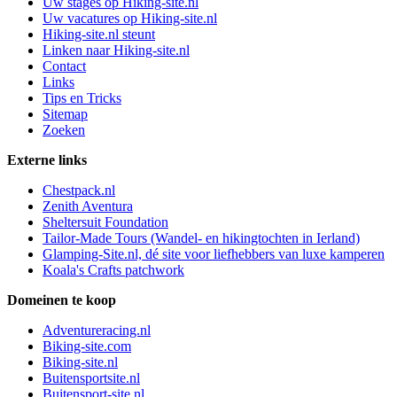
Uw stages op Hiking-site.nl
Uw vacatures op Hiking-site.nl
Hiking-site.nl steunt
Linken naar Hiking-site.nl
Contact
Links
Tips en Tricks
Sitemap
Zoeken
Externe links
Chestpack.nl
Zenith Aventura
Sheltersuit Foundation
Tailor-Made Tours (Wandel- en hikingtochten in Ierland)
Glamping-Site.nl, dé site voor liefhebbers van luxe kamperen
Koala's Crafts patchwork
Domeinen te koop
Adventureracing.nl
Biking-site.com
Biking-site.nl
Buitensportsite.nl
Buitensport-site.nl