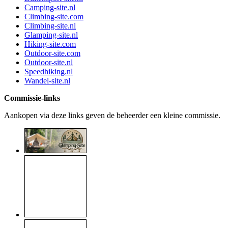
Camping-site.nl
Climbing-site.com
Climbing-site.nl
Glamping-site.nl
Hiking-site.com
Outdoor-site.com
Outdoor-site.nl
Speedhiking.nl
Wandel-site.nl
Commissie-links
Aankopen via deze links geven de beheerder een kleine commissie.