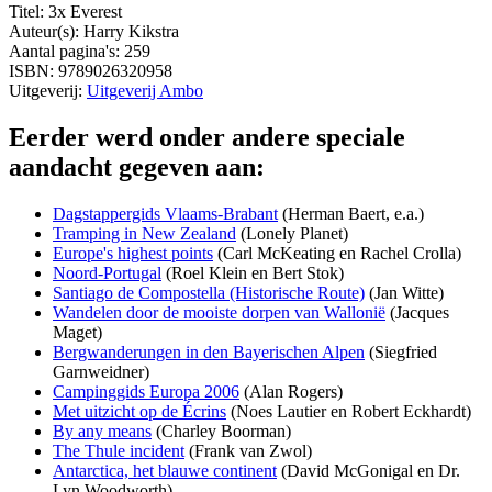
Titel: 3x Everest
Auteur(s): Harry Kikstra
Aantal pagina's: 259
ISBN: 9789026320958
Uitgeverij:
Uitgeverij Ambo
Eerder werd onder andere speciale
aandacht gegeven aan:
Dagstappergids Vlaams-Brabant
(Herman Baert, e.a.)
Tramping in New Zealand
(Lonely Planet)
Europe's highest points
(Carl McKeating en Rachel Crolla)
Noord-Portugal
(Roel Klein en Bert Stok)
Santiago de Compostella (Historische Route)
(Jan Witte)
Wandelen door de mooiste dorpen van Wallonië
(Jacques
Maget)
Bergwanderungen in den Bayerischen Alpen
(Siegfried
Garnweidner)
Campinggids Europa 2006
(Alan Rogers)
Met uitzicht op de Écrins
(Noes Lautier en Robert Eckhardt)
By any means
(Charley Boorman)
The Thule incident
(Frank van Zwol)
Antarctica, het blauwe continent
(David McGonigal en Dr.
Lyn Woodworth)