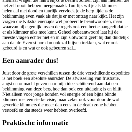
allemaal vragen die nauwelijks te beantwoorden zijn aan mensen die
het zelf nooit hebben meegemaakt. Tuurlijk wil je als klimmer
helemaal niet dood en tuurlijk vervloek je de berg tijdens de
beklimming even vaak als dat je er met ontzag naar kijkt. Het zijn
vragen die Kikstra enerzijds wel probeert te beantwoorden, maar
waarvan hij eigenlijk tussen de regels ook een beetje aangeeft dat je
er als klimmer niks mee kunt. Geheel onbeantwoord laat hij de
meeste vragen echter niet en in zijn slotwoord geeft hij dan duidelijk
aan dat de Everest hoe dan ook zal blijven trekken, wat er ook
gebeurd is en wat er ook gebeuren zal...
Een aanrader dus!
Juist door de grote verschillen tussen de drie verschillende expedities
is het boek een absolute aanrader. De afwisseling van frustratie,
angst en onmacht geven naar mijn idee schitterend aan dat een
beklimming van deze berg hoe dan ook een uitdaging is en blijft.
Niet alleen voor jonge honden vol energie of een bijna blinde
klimmer met een sterke visie, maar zeker ook voor door de wol
geverfde klimmers die meer dan eens in de death zone hebben
vertoefd en dat steeds weer hebben overleefd.
Praktische informatie