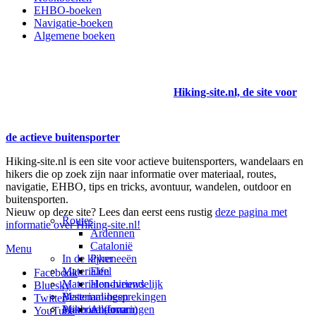
EHBO-boeken
Navigatie-boeken
Algemene boeken
Hiking-site.nl, de site voor
de actieve buitensporter
Hiking-site.nl is een site voor actieve buitensporters, wandelaars en
hikers die op zoek zijn naar informatie over materiaal, routes,
navigatie, EHBO, tips en tricks, avontuur, wandelen, outdoor en
buitensporten.
Nieuw op deze site? Lees dan eerst eens rustig
deze pagina met
Routes
informatie over Hiking-site.nl!
Ardennen
Catalonië
Menu
In de kijker
Pyreneeën
Materialen
Eifel
Facebook
Materialen-nieuws
Hondvriendelijk
Bluesky
Materiaal-besprekingen
Bestemmingen
Twitter
Prikbord (forum)
Materiaal-ervaringen
Andorra
YouTube