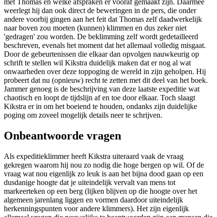
met Thomas en welke afspraken er vooraf gemaakt zijn. Daarmee
weerlegt hij dan ook direct de beweringen in de pers, die onder
andere voorbij gingen aan het feit dat Thomas zelf daadwerkelijk
naar boven zou moeten (kunnen) klimmen en dus zeker niet
'gedragen' zou worden. De beklimming zelf wordt gedetailleerd
beschreven, evenals het moment dat het allemaal volledig misgaat.
Door de gebeurtenissen die elkaar dan opvolgen nauwkeurig op
schrift te stellen wil Kikstra duidelijk maken dat er nog al wat
onwaarheden over deze toppoging de wereld in zijn geholpen. Hij
probeert dat nu (opnieuw) recht te zetten met dit deel van het boek.
Jammer genoeg is de beschrijving van deze laatste expeditie wat
chaotisch en loopt de tijdslijn af en toe door elkaar. Toch slaagt
Kikstra er in om het boeiend te houden, ondanks zijn duidelijke
poging om zoveel mogelijk details neer te schrijven.
Onbeantwoorde vragen
Als expeditieklimmer heeft Kikstra uiteraard vaak de vraag
gekregen waarom hij nou zo nodig die hoge bergen op wil. Of de
vraag wat nou eigenlijk zo leuk is aan het bijna dood gaan op een
dusdanige hoogte dat je uiteindelijk vervalt van mens tot
markeerteken op een berg (lijken blijven op die hoogte over het
algemeen jarenlang liggen en vormen daardoor uiteindelijk
herkenningspunten voor andere klimmers). Het zijn eigenlijk