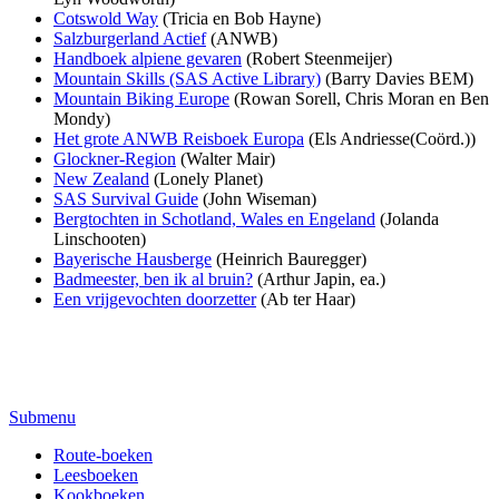
Cotswold Way
(Tricia en Bob Hayne)
Salzburgerland Actief
(ANWB)
Handboek alpiene gevaren
(Robert Steenmeijer)
Mountain Skills (SAS Active Library)
(Barry Davies BEM)
Mountain Biking Europe
(Rowan Sorell, Chris Moran en Ben
Mondy)
Het grote ANWB Reisboek Europa
(Els Andriesse(Coörd.))
Glockner-Region
(Walter Mair)
New Zealand
(Lonely Planet)
SAS Survival Guide
(John Wiseman)
Bergtochten in Schotland, Wales en Engeland
(Jolanda
Linschooten)
Bayerische Hausberge
(Heinrich Bauregger)
Badmeester, ben ik al bruin?
(Arthur Japin, ea.)
Een vrijgevochten doorzetter
(Ab ter Haar)
Submenu
Route-boeken
Leesboeken
Kookboeken