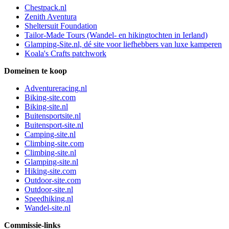
Chestpack.nl
Zenith Aventura
Sheltersuit Foundation
Tailor-Made Tours (Wandel- en hikingtochten in Ierland)
Glamping-Site.nl, dé site voor liefhebbers van luxe kamperen
Koala's Crafts patchwork
Domeinen te koop
Adventureracing.nl
Biking-site.com
Biking-site.nl
Buitensportsite.nl
Buitensport-site.nl
Camping-site.nl
Climbing-site.com
Climbing-site.nl
Glamping-site.nl
Hiking-site.com
Outdoor-site.com
Outdoor-site.nl
Speedhiking.nl
Wandel-site.nl
Commissie-links