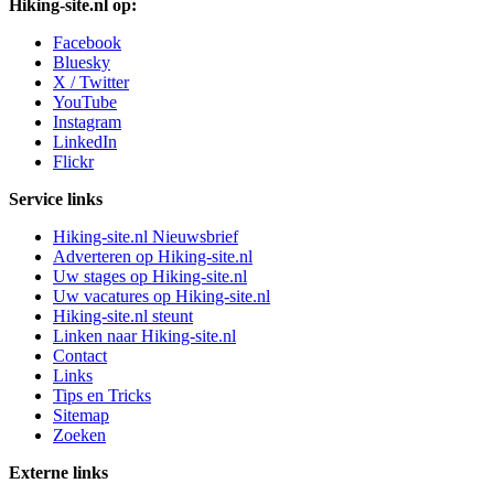
Hiking-site.nl op:
Facebook
Bluesky
X / Twitter
YouTube
Instagram
LinkedIn
Flickr
Service links
Hiking-site.nl Nieuwsbrief
Adverteren op Hiking-site.nl
Uw stages op Hiking-site.nl
Uw vacatures op Hiking-site.nl
Hiking-site.nl steunt
Linken naar Hiking-site.nl
Contact
Links
Tips en Tricks
Sitemap
Zoeken
Externe links