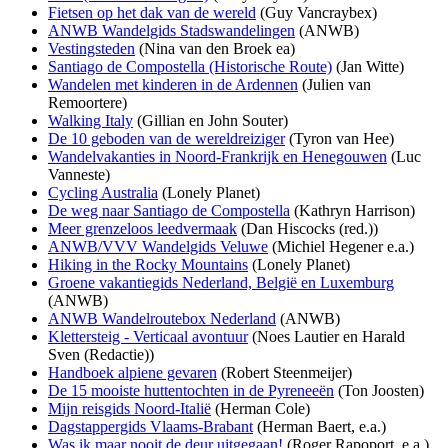
Fietsen op het dak van de wereld
(Guy Vancraybex)
ANWB Wandelgids Stadswandelingen
(ANWB)
Vestingsteden
(Nina van den Broek ea)
Santiago de Compostella (Historische Route)
(Jan Witte)
Wandelen met kinderen in de Ardennen
(Julien van
Remoortere)
Walking Italy
(Gillian en John Souter)
De 10 geboden van de wereldreiziger
(Tyron van Hee)
Wandelvakanties in Noord-Frankrijk en Henegouwen
(Luc
Vanneste)
Cycling Australia
(Lonely Planet)
De weg naar Santiago de Compostella
(Kathryn Harrison)
Meer grenzeloos leedvermaak
(Dan Hiscocks (red.))
ANWB/VVV Wandelgids Veluwe
(Michiel Hegener e.a.)
Hiking in the Rocky Mountains
(Lonely Planet)
Groene vakantiegids Nederland, België en Luxemburg
(ANWB)
ANWB Wandelroutebox Nederland
(ANWB)
Klettersteig - Verticaal avontuur
(Noes Lautier en Harald
Sven (Redactie))
Handboek alpiene gevaren
(Robert Steenmeijer)
De 15 mooiste huttentochten in de Pyreneeën
(Ton Joosten)
Mijn reisgids Noord-Italië
(Herman Cole)
Dagstappergids Vlaams-Brabant
(Herman Baert, e.a.)
Was ik maar nooit de deur uitgegaan!
(Roger Rapoport, e.a.)