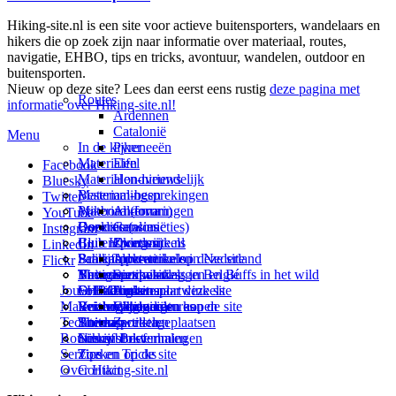
Hiking-site.nl is een site voor actieve buitensporters, wandelaars en
hikers die op zoek zijn naar informatie over materiaal, routes,
navigatie, EHBO, tips en tricks, avontuur, wandelen, outdoor en
buitensporten.
Nieuw op deze site? Lees dan eerst eens rustig
deze pagina met
Routes
informatie over Hiking-site.nl!
Ardennen
Catalonië
Menu
In de kijker
Pyreneeën
Materialen
Eifel
Facebook
Materialen-nieuws
Hondvriendelijk
Bluesky
Materiaal-besprekingen
Bestemmingen
Twitter
Prikbord (forum)
Materiaal-ervaringen
Andorra
YouTube
Goodies (winacties)
Boekrecensies
Deze site
Catalonië
Instagram
Club Hiking-site.nl
Buitensportwinkels
Zweden
Over mij
LinkedIn
Schrijfblok-artikelen
Buitensportwinkels in Nederland
Paalkamperen
Adverteren op deze site
Flickr
Virtuele exposities
Buitensportwinkels in Belgié
Navigatie
Thema-artikelen
Summit-vlaggen en Buffs in het wild
Jouw Hiking-site.nl
Fotoalbums
Online buitensportwinkels
EHBO
Andorra
Linken naar deze site
Materialen: kiezen en kopen
Reisboekhandels
Verzorging
Buitensportvacatures
Catalonië
Wijzigingen aan de site
Technieken
Thema-artikelen
Buitensportstageplaatsen
Sitemap
Zweden
Routes en Bestemmingen
Schrijfblokverhalen
Links
Nieuwsbrief
Service
Tips en Tricks
Zoeken op de site
Over Hiking-site.nl
Contact