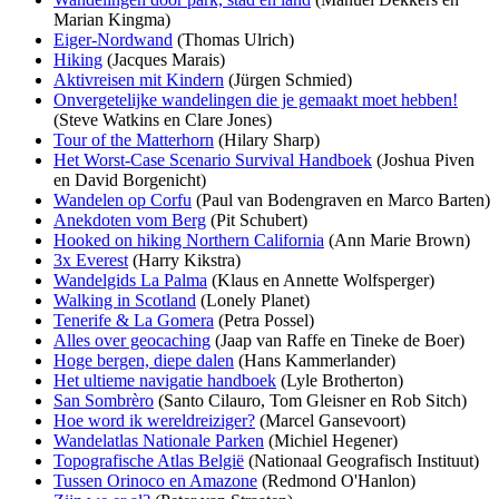
Marian Kingma)
Eiger-Nordwand
(Thomas Ulrich)
Hiking
(Jacques Marais)
Aktivreisen mit Kindern
(Jürgen Schmied)
Onvergetelijke wandelingen die je gemaakt moet hebben!
(Steve Watkins en Clare Jones)
Tour of the Matterhorn
(Hilary Sharp)
Het Worst-Case Scenario Survival Handboek
(Joshua Piven
en David Borgenicht)
Wandelen op Corfu
(Paul van Bodengraven en Marco Barten)
Anekdoten vom Berg
(Pit Schubert)
Hooked on hiking Northern California
(Ann Marie Brown)
3x Everest
(Harry Kikstra)
Wandelgids La Palma
(Klaus en Annette Wolfsperger)
Walking in Scotland
(Lonely Planet)
Tenerife & La Gomera
(Petra Possel)
Alles over geocaching
(Jaap van Raffe en Tineke de Boer)
Hoge bergen, diepe dalen
(Hans Kammerlander)
Het ultieme navigatie handboek
(Lyle Brotherton)
San Sombrèro
(Santo Cilauro, Tom Gleisner en Rob Sitch)
Hoe word ik wereldreiziger?
(Marcel Gansevoort)
Wandelatlas Nationale Parken
(Michiel Hegener)
Topografische Atlas België
(Nationaal Geografisch Instituut)
Tussen Orinoco en Amazone
(Redmond O'Hanlon)