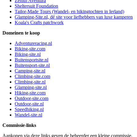
Zenith Aventura
Sheltersuit Foundation
Tailor-Made Tours (Wandel- en hikingtochten in Ierland)
Glamping-Site.nl, dé site voor liefhebbers van luxe kamperen
Koala's Crafts patchwork
Domeinen te koop
Adventureracing.nl
Biking-site.com
Biking-site.nl
Buitensportsite.nl
Buitensport-site.nl
Camping-site.nl
Climbing-site.com
Climbing-site.nl
Glamping-site.nl
Hiking-site.com
Outdoor-site.com
Outdoor-site.nl
Speedhiking.nl
Wandel-site.nl
Commissie-links
Aankopen via deze links geven de beheerder een kleine commissie.