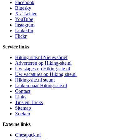
Facebook
Bluesky
X / Twitter
YouTube
Instagram
LinkedIn
Flickr
Service links
Hiking-site.nl Nieuwsbrief
Adverteren op Hiking-site.nl
Uw stages op Hiking-site.nl
Uw vacatures op Hiking-site.nl
Hiking-site.nl steunt
Linken naar Hiking-site.nl
Contact
Links
Tips en Tricks
Sitemap
Zoeken
Externe links
Chestpack.nl