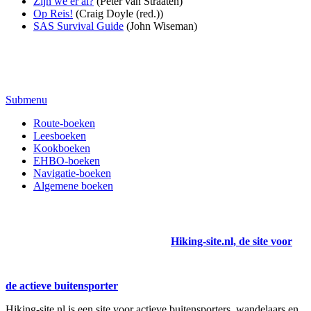
Zijn we er al?
(Peter van Straaten)
Op Reis!
(Craig Doyle (red.))
SAS Survival Guide
(John Wiseman)
Submenu
Route-boeken
Leesboeken
Kookboeken
EHBO-boeken
Navigatie-boeken
Algemene boeken
Hiking-site.nl, de site voor
de actieve buitensporter
Hiking-site.nl is een site voor actieve buitensporters, wandelaars en