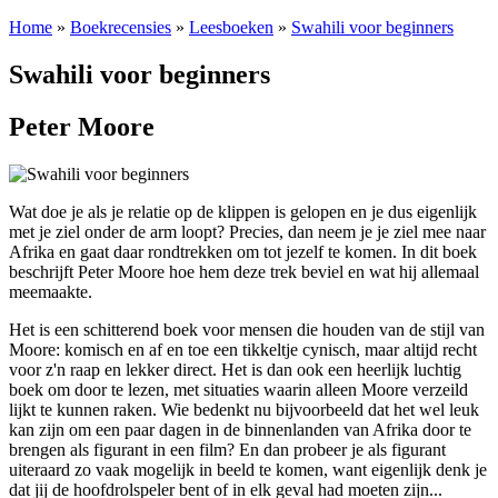
Home
»
Boekrecensies
»
Leesboeken
»
Swahili voor beginners
Swahili voor beginners
Peter Moore
Wat doe je als je relatie op de klippen is gelopen en je dus eigenlijk
met je ziel onder de arm loopt? Precies, dan neem je je ziel mee naar
Afrika en gaat daar rondtrekken om tot jezelf te komen. In dit boek
beschrijft Peter Moore hoe hem deze trek beviel en wat hij allemaal
meemaakte.
Het is een schitterend boek voor mensen die houden van de stijl van
Moore: komisch en af en toe een tikkeltje cynisch, maar altijd recht
voor z'n raap en lekker direct. Het is dan ook een heerlijk luchtig
boek om door te lezen, met situaties waarin alleen Moore verzeild
lijkt te kunnen raken. Wie bedenkt nu bijvoorbeeld dat het wel leuk
kan zijn om een paar dagen in de binnenlanden van Afrika door te
brengen als figurant in een film? En dan probeer je als figurant
uiteraard zo vaak mogelijk in beeld te komen, want eigenlijk denk je
dat jij de hoofdrolspeler bent of in elk geval had moeten zijn...