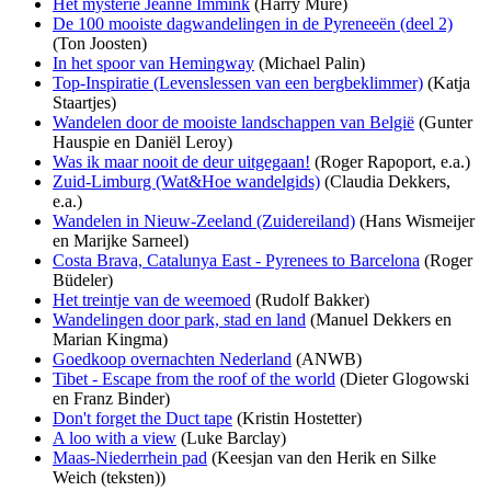
Het mysterie Jeanne Immink
(Harry Muré)
De 100 mooiste dagwandelingen in de Pyreneeën (deel 2)
(Ton Joosten)
In het spoor van Hemingway
(Michael Palin)
Top-Inspiratie (Levenslessen van een bergbeklimmer)
(Katja
Staartjes)
Wandelen door de mooiste landschappen van België
(Gunter
Hauspie en Daniël Leroy)
Was ik maar nooit de deur uitgegaan!
(Roger Rapoport, e.a.)
Zuid-Limburg (Wat&Hoe wandelgids)
(Claudia Dekkers,
e.a.)
Wandelen in Nieuw-Zeeland (Zuidereiland)
(Hans Wismeijer
en Marijke Sarneel)
Costa Brava, Catalunya East - Pyrenees to Barcelona
(Roger
Büdeler)
Het treintje van de weemoed
(Rudolf Bakker)
Wandelingen door park, stad en land
(Manuel Dekkers en
Marian Kingma)
Goedkoop overnachten Nederland
(ANWB)
Tibet - Escape from the roof of the world
(Dieter Glogowski
en Franz Binder)
Don't forget the Duct tape
(Kristin Hostetter)
A loo with a view
(Luke Barclay)
Maas-Niederrhein pad
(Keesjan van den Herik en Silke
Weich (teksten))