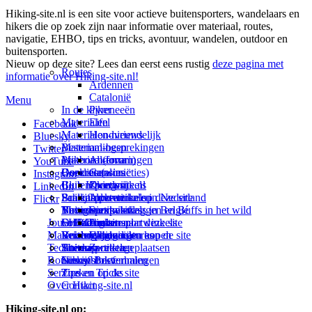
Hiking-site.nl is een site voor actieve buitensporters, wandelaars en
hikers die op zoek zijn naar informatie over materiaal, routes,
navigatie, EHBO, tips en tricks, avontuur, wandelen, outdoor en
buitensporten.
Nieuw op deze site? Lees dan eerst eens rustig
deze pagina met
Routes
informatie over Hiking-site.nl!
Ardennen
Catalonië
Menu
In de kijker
Pyreneeën
Materialen
Eifel
Facebook
Materialen-nieuws
Hondvriendelijk
Bluesky
Materiaal-besprekingen
Bestemmingen
Twitter
Prikbord (forum)
Materiaal-ervaringen
Andorra
YouTube
Goodies (winacties)
Boekrecensies
Deze site
Catalonië
Instagram
Club Hiking-site.nl
Buitensportwinkels
Zweden
Over mij
LinkedIn
Schrijfblok-artikelen
Buitensportwinkels in Nederland
Paalkamperen
Adverteren op deze site
Flickr
Virtuele exposities
Buitensportwinkels in Belgié
Navigatie
Thema-artikelen
Summit-vlaggen en Buffs in het wild
Jouw Hiking-site.nl
Fotoalbums
Online buitensportwinkels
EHBO
Andorra
Linken naar deze site
Materialen: kiezen en kopen
Reisboekhandels
Verzorging
Buitensportvacatures
Catalonië
Wijzigingen aan de site
Technieken
Thema-artikelen
Buitensportstageplaatsen
Sitemap
Zweden
Routes en Bestemmingen
Schrijfblokverhalen
Links
Nieuwsbrief
Service
Tips en Tricks
Zoeken op de site
Over Hiking-site.nl
Contact
Hiking-site.nl op: