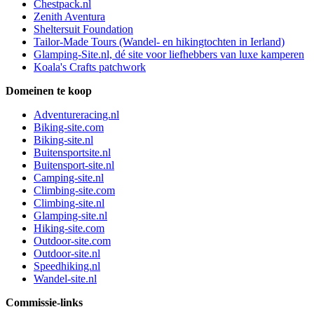
Chestpack.nl
Zenith Aventura
Sheltersuit Foundation
Tailor-Made Tours (Wandel- en hikingtochten in Ierland)
Glamping-Site.nl, dé site voor liefhebbers van luxe kamperen
Koala's Crafts patchwork
Domeinen te koop
Adventureracing.nl
Biking-site.com
Biking-site.nl
Buitensportsite.nl
Buitensport-site.nl
Camping-site.nl
Climbing-site.com
Climbing-site.nl
Glamping-site.nl
Hiking-site.com
Outdoor-site.com
Outdoor-site.nl
Speedhiking.nl
Wandel-site.nl
Commissie-links