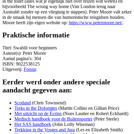
in the toilet (alles wat je eigenlijk niet over reizen wilt weten) en
bijvoorbeeld The wrong way home (Van London terug naar
Australië zonder op een vliegtuig te stappen). Peter Moore valt zeker
in de smaak bij mensen die van humoristische reisgidsen houden.
Moore heeft zijn eigen website op:
https://www.petermoore.net/
.
Praktische informatie
Titel: Swahili voor beginners
Auteur(s): Peter Moore
Aantal pagina's: 304
ISBN: 9022538125
Uitgeverij:
Forum
Eerder werd onder andere speciale
aandacht gegeven aan:
Scotland
(Chris Townsend)
Treks in the Dolomites
(Martin Collins en Gillian Price)
Met uitzicht op de Écrins
(Noes Lautier en Robert Eckhardt)
Medisch handboek voor de Buitensporter
(Peter Steele)
Het SAS handboek
(John Lofty Wiseman)
Trekking in the Vosges and Jura
(Les en Elizabeth Smith)