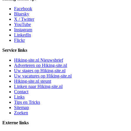
Facebook
Bluesky
X / Twitter
YouTube
Instagram
LinkedIn
Flickr
Service links
Hiking-site.nl Nieuwsbrief
Adverteren op Hiking-site.nl
Uw stages op Hiking-site.nl
Uw vacatures op Hiking-site.nl
Hiking-site.nl steunt
Linken naar Hiking-site.nl
Contact
Links
Tips en Tricks
Sitemap
Zoeken
Externe links