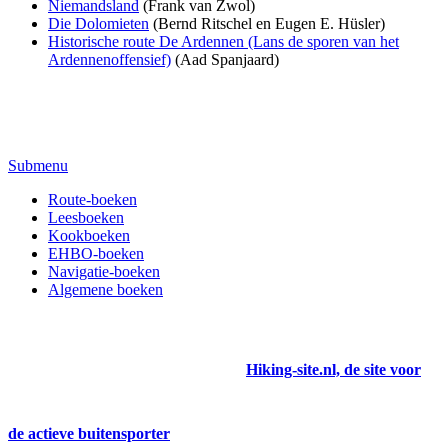
Niemandsland
(Frank van Zwol)
Die Dolomieten
(Bernd Ritschel en Eugen E. Hüsler)
Historische route De Ardennen (Lans de sporen van het
Ardennenoffensief)
(Aad Spanjaard)
Submenu
Route-boeken
Leesboeken
Kookboeken
EHBO-boeken
Navigatie-boeken
Algemene boeken
Hiking-site.nl, de site voor
de actieve buitensporter