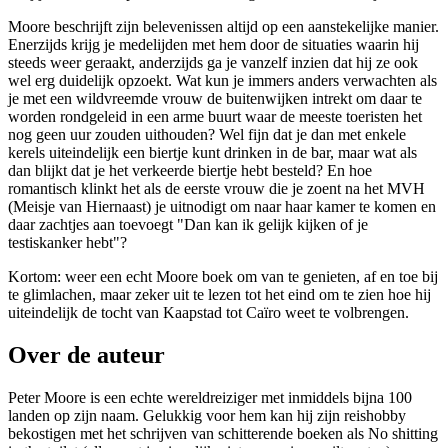
Moore beschrijft zijn belevenissen altijd op een aanstekelijke manier.
Enerzijds krijg je medelijden met hem door de situaties waarin hij
steeds weer geraakt, anderzijds ga je vanzelf inzien dat hij ze ook
wel erg duidelijk opzoekt. Wat kun je immers anders verwachten als
je met een wildvreemde vrouw de buitenwijken intrekt om daar te
worden rondgeleid in een arme buurt waar de meeste toeristen het
nog geen uur zouden uithouden? Wel fijn dat je dan met enkele
kerels uiteindelijk een biertje kunt drinken in de bar, maar wat als
dan blijkt dat je het verkeerde biertje hebt besteld? En hoe
romantisch klinkt het als de eerste vrouw die je zoent na het MVH
(Meisje van Hiernaast) je uitnodigt om naar haar kamer te komen en
daar zachtjes aan toevoegt "Dan kan ik gelijk kijken of je
testiskanker hebt"?
Kortom: weer een echt Moore boek om van te genieten, af en toe bij
te glimlachen, maar zeker uit te lezen tot het eind om te zien hoe hij
uiteindelijk de tocht van Kaapstad tot Caïro weet te volbrengen.
Over de auteur
Peter Moore is een echte wereldreiziger met inmiddels bijna 100
landen op zijn naam. Gelukkig voor hem kan hij zijn reishobby
bekostigen met het schrijven van schitterende boeken als No shitting