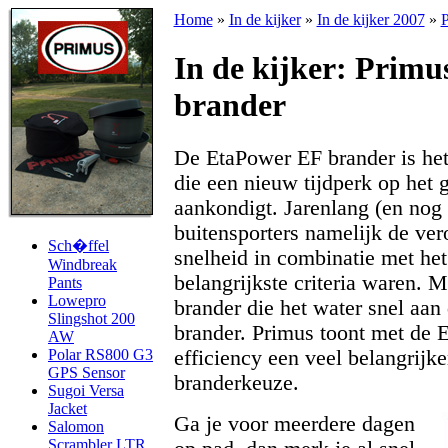
Home
»
In de kijker
»
In de kijker 2007
»
P
In de kijker: Prim
brander
De EtaPower EF brander is het
die een nieuw tijdperk op het 
aankondigt. Jarenlang (en nog 
buitensporters namelijk de ver
Sch�ffel
snelheid in combinatie met he
Windbreak
belangrijkste criteria waren. 
Pants
Lowepro
brander die het water snel aan
Slingshot 200
brander. Primus toont met de 
AW
efficiency een veel belangrijke
Polar RS800 G3
GPS Sensor
branderkeuze.
Sugoi Versa
Jacket
Ga je voor meerdere dagen
Salomon
Scrambler LTR