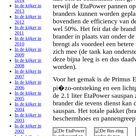
2014
terwijl de EtaPower pannen o
In de kijker in
2013
branders kunnen worden geplaa
In de kijker in
bovendien de efficiency van 
2012
In de kijker in
wel 50%. Het feit dat de brand
2011
brander in plaats van onder de
In de kijker in
brengt als voordeel een betere 
2010
In de kijker in
zich mee (de tank kan onderst
2009
deze bijna leeg is en dus daad
In de kijker in
worden).
2008
In de kijker in
2007
Voor het gemak is de Primus E
In de kijker in
pi�zo-ontsteking en een licht
2006
In de kijker in
de 2.1 liter EtaPower sauspan 
2005
brander die tevens dienst kan 
In de kijker in
2004
sauspan. Het totale pakket (b
In de kijker in
beschermhoes en pannengreep)
2003
In de kijker in
2002