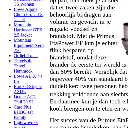
op pad, dan merk je al snel
TS Women
dat er twee zaken zijn die
Lowe Alpine
behoorlijk bijdragen aan
Climb Pro GTX
Jacket
volume en gewicht in je
Mountain
rugzak: voedsel en
Hardwear GTX
brandstof. Met de Primus
2.5 Jacket
Mountain
EtaPower EF kun je echter
Equipment Xero
flink besparen op
250
Ortlieb Track
brandstof, omdat deze
Travelsafe
brander de eerste ter wereld is
Travel
dan 80% bereikt. Vergelijk dat
Hammock
Lowa AL-X 44
ongeveer 40% van standaard b
Lo
duidelijker: twee personen heb
Eureka! Skylite
2 SUL
trekking voldoende aan slech
Deuter ACT
En daarmee kun je dan toch elk
Trail 28 SL
Care Plus
kook brengen om te eten en wa
EHBO set
Family
Het succes van de Primus Eta
Lightwave t3
een zuinige branderkop, een f
trek xt