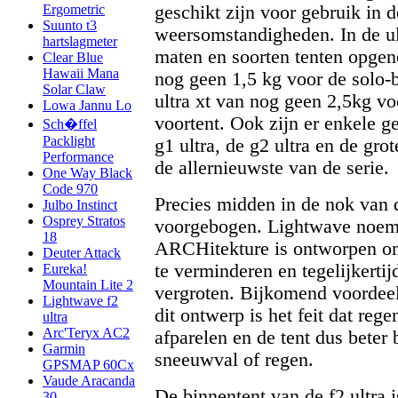
geschikt zijn voor gebruik in 
Ergometric
Suunto t3
weersomstandigheden. In de ult
hartslagmeter
maten en soorten tenten opgeno
Clear Blue
Hawaii Mana
nog geen 1,5 kg voor de solo-bu
Solar Claw
ultra xt van nog geen 2,5kg v
Lowa Jannu Lo
voortent. Ook zijn er enkele g
Sch�ffel
Packlight
g1 ultra, de g2 ultra en de grote
Performance
de allernieuwste van de serie.
One Way Black
Code 970
Precies midden in de nok van d
Julbo Instinct
Osprey Stratos
voorgebogen. Lightwave noem
18
ARCHitekture is ontworpen om
Deuter Attack
te verminderen en tegelijkertijd
Eureka!
Mountain Lite 2
vergroten. Bijkomend voordeel
Lightwave f2
dit ontwerp is het feit dat reg
ultra
Arc'Teryx AC2
afparelen en de tent dus beter 
Garmin
sneeuwval of regen.
GPSMAP 60Cx
Vaude Aracanda
De binnentent van de f2 ultra 
30