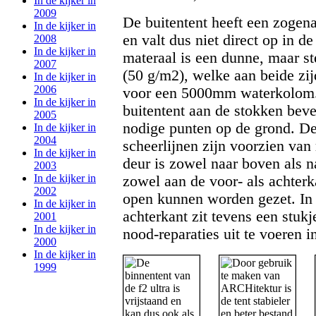
In de kijker in
2009
De buitentent heeft een zogen
In de kijker in
en valt dus niet direct op in d
2008
In de kijker in
materaal is een dunne, maar st
2007
(50 g/m2), welke aan beide zij
In de kijker in
2006
voor een 5000mm waterkolom.
In de kijker in
buitentent aan de stokken beve
2005
nodige punten op de grond. De
In de kijker in
2004
scheerlijnen zijn voorzien van 
In de kijker in
deur is zowel naar boven als 
2003
In de kijker in
zowel aan de voor- als achterka
2002
open kunnen worden gezet. In 
In de kijker in
achterkant zit tevens een stuk
2001
In de kijker in
nood-reparaties uit te voeren 
2000
In de kijker in
1999