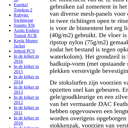
Eureka!
gebruiken zal zomertent in het
Totokon 2
van diverse mesh-panels voor e
Rubytec
in twee richtingen open te rits
Swimwear
Suunto X9i
is voor de binnentent het erg l
Asolo Enduro
(40g/m2) gebruikt. De vloer is
Transit XCR
Keela Munro
ripstop nylon (75g/m2) gemaa
Jacket
zodat het bestand is tegen o
Jetboil PCS
waterkolom). Het grondzeil i
In de kijker in
2016
badkuip-vorm (met opstaande r
In de kijker in
plekken verstevigde bevestigi
2015
In de kijker in
De stokslurfen zijn voorzien v
2014
In de kijker in
opzetten snel kan gebeuren. Er
2013
gele/goudkleurige en een zilve
In de kijker in
2012
van het vermaarde DAC Feathe
In de kijker in
hebben opgevouwen een lengte
2011
worden overigens opgeborgen i
In de kijker in
2010
stokkenzak, voorzien van vers