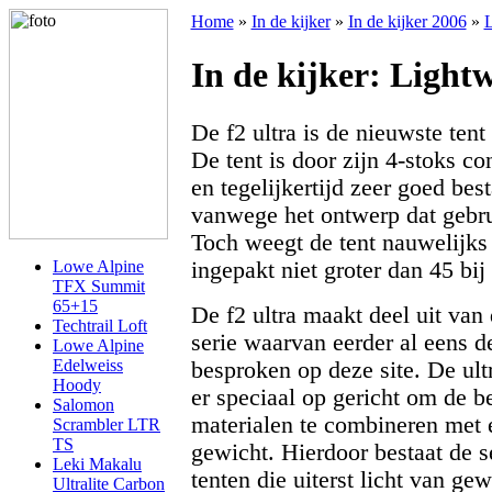
Home
»
In de kijker
»
In de kijker 2006
»
L
In de kijker: Lightw
De f2 ultra is de nieuwste ten
De tent is door zijn 4-stoks co
en tegelijkertijd zeer goed bes
vanwege het ontwerp dat gebr
Toch weegt de tent nauwelijks 
ingepakt niet groter dan 45 bij
Lowe Alpine
TFX Summit
65+15
De f2 ultra maakt deel uit van 
Techtrail Loft
serie waarvan eerder al eens d
Lowe Alpine
Edelweiss
besproken op deze site. De ultr
Hoody
er speciaal op gericht om de b
Salomon
materialen te combineren met 
Scrambler LTR
TS
gewicht. Hierdoor bestaat de se
Leki Makalu
tenten die uiterst licht van ge
Ultralite Carbon