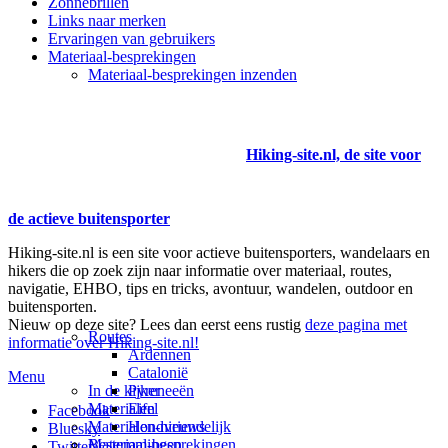
Zonnebrillen
Links naar merken
Ervaringen van gebruikers
Materiaal-besprekingen
Materiaal-besprekingen inzenden
Hiking-site.nl, de site voor
de actieve buitensporter
Hiking-site.nl is een site voor actieve buitensporters, wandelaars en
hikers die op zoek zijn naar informatie over materiaal, routes,
navigatie, EHBO, tips en tricks, avontuur, wandelen, outdoor en
buitensporten.
Nieuw op deze site? Lees dan eerst eens rustig
deze pagina met
Routes
informatie over Hiking-site.nl!
Ardennen
Catalonië
Menu
In de kijker
Pyreneeën
Materialen
Eifel
Facebook
Materialen-nieuws
Hondvriendelijk
Bluesky
Materiaal-besprekingen
Bestemmingen
Twitter