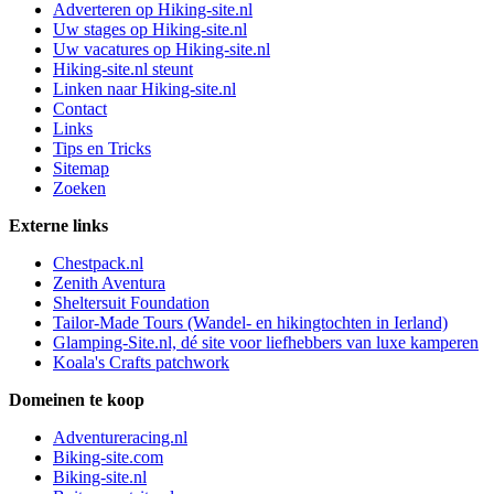
Adverteren op Hiking-site.nl
Uw stages op Hiking-site.nl
Uw vacatures op Hiking-site.nl
Hiking-site.nl steunt
Linken naar Hiking-site.nl
Contact
Links
Tips en Tricks
Sitemap
Zoeken
Externe links
Chestpack.nl
Zenith Aventura
Sheltersuit Foundation
Tailor-Made Tours (Wandel- en hikingtochten in Ierland)
Glamping-Site.nl, dé site voor liefhebbers van luxe kamperen
Koala's Crafts patchwork
Domeinen te koop
Adventureracing.nl
Biking-site.com
Biking-site.nl