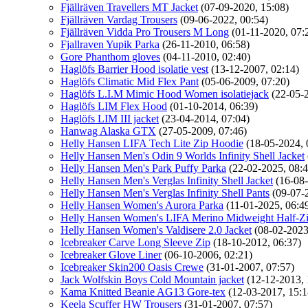
Fjällräven Travellers MT Jacket
(07-09-2020, 15:08)
Fjällräven Vardag Trousers
(09-06-2022, 00:54)
Fjällräven Vidda Pro Trousers M Long
(01-11-2020, 07:
Fjallraven Yupik Parka
(26-11-2010, 06:58)
Gore Phanthom gloves
(04-11-2010, 02:40)
Haglöfs Barrier Hood isolatie vest
(13-12-2007, 02:14)
Haglöfs Climatic Mid Flex Pant
(05-06-2009, 07:20)
Haglöfs L.I.M Mimic Hood Women isolatiejack
(22-05-
Haglöfs LIM Flex Hood
(01-10-2014, 06:39)
Haglöfs LIM III jacket
(23-04-2014, 07:04)
Hanwag Alaska GTX
(27-05-2009, 07:46)
Helly Hansen LIFA Tech Lite Zip Hoodie
(18-05-2024, 
Helly Hansen Men's Odin 9 Worlds Infinity Shell Jacket
Helly Hansen Men's Park Puffy Parka
(22-02-2025, 08:4
Helly Hansen Men's Verglas Infinity Shell Jacket
(16-08
Helly Hansen Men's Verglas Infinity Shell Pants
(09-07-
Helly Hansen Women's Aurora Parka
(11-01-2025, 06:4
Helly Hansen Women's LIFA Merino Midweight Half-Zi
Helly Hansen Women's Valdisere 2.0 Jacket
(08-02-2023
Icebreaker Carve Long Sleeve Zip
(18-10-2012, 06:37)
Icebreaker Glove Liner
(06-10-2006, 02:21)
Icebreaker Skin200 Oasis Crewe
(31-01-2007, 07:57)
Jack Wolfskin Boys Cold Mountain jacket
(12-12-2013, 
Kama Knitted Beanie AG13 Gore-tex
(12-03-2017, 15:1
Keela Scuffer HW Trousers
(31-01-2007, 07:57)