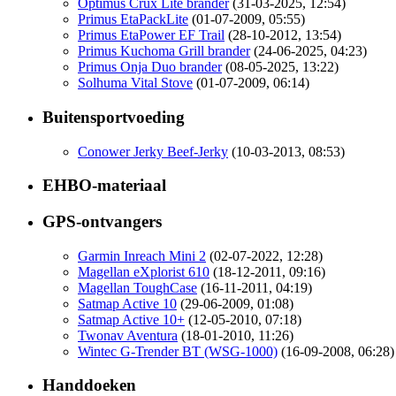
Optimus Crux Lite brander
(31-03-2025, 12:54)
Primus EtaPackLite
(01-07-2009, 05:55)
Primus EtaPower EF Trail
(28-10-2012, 13:54)
Primus Kuchoma Grill brander
(24-06-2025, 04:23)
Primus Onja Duo brander
(08-05-2025, 13:22)
Solhuma Vital Stove
(01-07-2009, 06:14)
Buitensportvoeding
Conower Jerky Beef-Jerky
(10-03-2013, 08:53)
EHBO-materiaal
GPS-ontvangers
Garmin Inreach Mini 2
(02-07-2022, 12:28)
Magellan eXplorist 610
(18-12-2011, 09:16)
Magellan ToughCase
(16-11-2011, 04:19)
Satmap Active 10
(29-06-2009, 01:08)
Satmap Active 10+
(12-05-2010, 07:18)
Twonav Aventura
(18-01-2010, 11:26)
Wintec G-Trender BT (WSG-1000)
(16-09-2008, 06:28)
Handdoeken