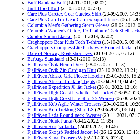
Buff Bandana Buff
(14-11-2011, 08:02)
Buff Hood Buff
(21-03-2012, 02:58)
Care Plus Caretex Gear Caretex Shirt
(23-09-2007, 14:3
Care Plus CareTex Gear Caretex zip-off broek
(06-11-20
Columbia Men's Gathering Storm Gloves
(28-02-2012, 
Columbia Women's Outdry Ex Platinum Tech Shell Jack
Condor Summit Jacket
(20-11-2014, 02:02)
Craghoppers Bear Kids Tech T-shirts
(15-10-2015, 08:4
Craghoppers CompressLite Packaway Hooded Jacket
(1
Dale of Norway Roaldshorn vest
(01-04-2013, 05:12)
Earbags Standaard
(13-01-2010, 08:13)
Fjällräven Övik Hemp Dress
(28-07-2025, 11:18)
Fjällräven Övik Zip Cardigan Knit
(25-10-2022, 13:21)
Fjällräven Abisko Grid Fleece Hoodie
(23-01-2025, 15:2
Fjällräven Abisko Trekking Tights
(03-04-2019, 04:47)
Fjällräven Expedition X-lätt Jacket
(26-01-2022, 12:10)
Fjällräven High Coast Hydratic Trail Jacket
(16-05-2023,
Fjällräven High Coast Lite Shirt SS Women
(06-06-2024
Fjällräven Keb Agile Winter Trousers
(20-10-2024, 10:2
Fjällräven Keb Trekking Shirt LS
(29-06-2025, 06:14)
Fjällräven Lada Round-neck Sweater
(20-11-2021, 07:1
Fjällräven Nuuk Parka
(08-12-2022, 11:35)
Fjällräven Skogsö Jacket
(24-09-2022, 10:46)
Fjällräven Skogsö Padded Jacket M
(26-12-2020, 13:45)
Fjällräven Stina Trousers W
(02-11-2025, 07:18)