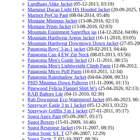
Lundhags Ahke Jacket
(05-12-2013, 03:19)
Mammut Ducan Light HS Hooded Jacket
(20-09-2025, 
Marmot PreCip Pant
(08-04-2014, 05:48)
Montane Minimus Jacket
(13-08-2016, 02:13)
Montane Prism Jacket
(13-08-2016, 02:03)
Mountain Equipment Superflux jas
(14-12-2024, 04:06)
Mountain Hardwear Argon Jacket
(16-11-2010, 03:05)
Mountain Hardwear Downtown Down Jacket
(27-05-20
Patagonia Boys' 3-in-1 jacket
(20-02-2013, 04:44)
Patagonia Cap 4 EW Zip Neck
(08-03-2013, 03:56)
Patagonia Men's Guide Jacket
(21-11-2011, 08:15)
Patagonia Men's Lightweight Climb Pants
(12-06-2012, 
Patagonia Micro Puff Pants
(10-03-2011, 12:34)
Patagonia Rainshadow Jacket
(04-04-2008, 09:31)
PHD Minimus Down Pullover
(11-11-2006, 01:15)
Pinewood Felicia Flannel Shirt W's
(25-04-2026, 02:13)
RAB Baltoro Lite
(04-11-2010, 02:30)
Rab Downpour Eco Waterproof Jacket
(05-06-2023, 06:
Sprayway Eagle 3 in 1 Jacket
(05-12-2013, 03:22)
Sprayway Griffin 3 in 1 jacket
(27-01-2011, 05:17)
Sugoi Apex Pant
(05-09-2007, 05:17)
Sugoi Boxers
(15-01-2009, 16:46)
Sugoi Response Jacket
(19-11-2007, 08:35)
Sugoi Sonic S/L T
(27-06-2007, 12:29)
Sugoi Tactic T
(02-10-2007, 08:26)