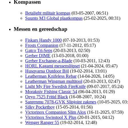
Kompassen
Betalight militair kompas
(03-05-2007, 06:51)
Suunto M3 Global plaatkompas
(25-02-2025, 00:31)
Messen en gereedschap
Fiskars Handy 1000
(07-10-2013, 01:53)
Frosts Companion
(17-11-2012, 05:17)
Gatco Tri-Seps
(20-03-2013, 02:50)
Gerber DIME
(13-03-2018, 01:00)
Gerber Exchange-a-Blade
(10-03-2011, 12:43)
HORL Kagami messenslijpset
(21-04-2024, 05:47)
Husqvarna Outdoor Bijl
(19-02-2014, 13:01)
Leatherman Knifeless Rebar
(14-04-2026, 14:05)
Leatherman Wingman multitool
(20-03-2013, 02:47)
Light My Fire Swedish FireKnife
(09-07-2017, 05:24)
Morakniv Fishing Classic 54
(06-04-2013, 01:29)
Oeyo 7525 Fritid Black
(16-08-2007, 10:24)
Sanrenmu 7078-GVK Slipjoint zakmes
(10-05-2025, 03
Silky Pocketboy
(15-05-2014, 01:56)
Victorinox Companion Slim Alox
(16-11-2025, 07:59)
Victorinox Swisstool X Plus
(20-01-2015, 04:12)
Wenger Ranger 55
(19-02-2014, 12:48)