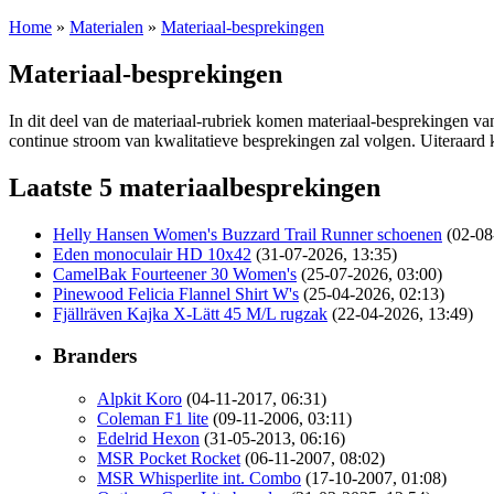
Home
»
Materialen
»
Materiaal-besprekingen
Materiaal-besprekingen
In dit deel van de materiaal-rubriek komen materiaal-besprekingen va
continue stroom van kwalitatieve besprekingen zal volgen. Uiteraard 
Laatste 5 materiaalbesprekingen
Helly Hansen Women's Buzzard Trail Runner schoenen
(02-08
Eden monoculair HD 10x42
(31-07-2026, 13:35)
CamelBak Fourteener 30 Women's
(25-07-2026, 03:00)
Pinewood Felicia Flannel Shirt W's
(25-04-2026, 02:13)
Fjällräven Kajka X-Lätt 45 M/L rugzak
(22-04-2026, 13:49)
Branders
Alpkit Koro
(04-11-2017, 06:31)
Coleman F1 lite
(09-11-2006, 03:11)
Edelrid Hexon
(31-05-2013, 06:16)
MSR Pocket Rocket
(06-11-2007, 08:02)
MSR Whisperlite int. Combo
(17-10-2007, 01:08)