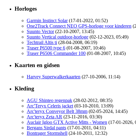
Horloges
Garmin Instinct Solar
(17-01-2022, 01:52)
One2Track Connect NEO GPS-horloge voor kinderen
(
Suunto Vector
(22-10-2007, 13:45)
Suunto Vertical outdoor-horloge
(02-12-2023, 05:49)
Techtrail Altis ti
(28-04-2008, 06:19)
Traser P6500 type 6
(01-08-2007, 10:46)
Traser P6506 Commander 100
(01-08-2007, 10:45)
Kaarten en gidsen
Harvey Superwalkerkaarten
(27-10-2006, 11:14)
Kleding
AGU Shinteo regenpak
(28-02-2012, 08:35)
Arc'Teryx Celeris jacket
(03-10-2010, 13:09)
Arc'teryx Conveyor Belt 38mm
(02-05-2024, 14:45)
Arc'teryx Zeta AR
(23-11-2016, 03:30)
Auclair Igloo GTX Active Mitts - Women
(17-01-2026, 
Bergans Sirdal pants
(17-01-2011, 04:11)
Bontrager Stormshell
(24-10-2011, 12:32)