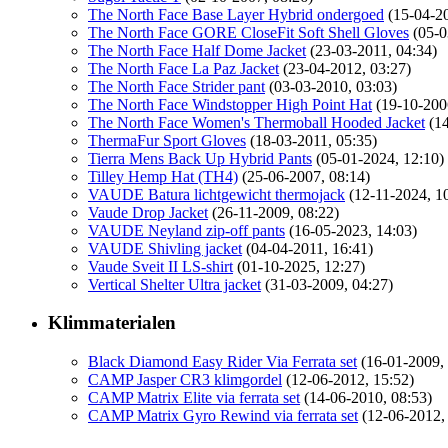
The North Face Base Layer Hybrid ondergoed
(15-04-2
The North Face GORE CloseFit Soft Shell Gloves
(05-0
The North Face Half Dome Jacket
(23-03-2011, 04:34)
The North Face La Paz Jacket
(23-04-2012, 03:27)
The North Face Strider pant
(03-03-2010, 03:03)
The North Face Windstopper High Point Hat
(19-10-200
The North Face Women's Thermoball Hooded Jacket
(1
ThermaFur Sport Gloves
(18-03-2011, 05:35)
Tierra Mens Back Up Hybrid Pants
(05-01-2024, 12:10)
Tilley Hemp Hat (TH4)
(25-06-2007, 08:14)
VAUDE Batura lichtgewicht thermojack
(12-11-2024, 1
Vaude Drop Jacket
(26-11-2009, 08:22)
VAUDE Neyland zip-off pants
(16-05-2023, 14:03)
VAUDE Shivling jacket
(04-04-2011, 16:41)
Vaude Sveit II LS-shirt
(01-10-2025, 12:27)
Vertical Shelter Ultra jacket
(31-03-2009, 04:27)
Klimmaterialen
Black Diamond Easy Rider Via Ferrata set
(16-01-2009,
CAMP Jasper CR3 klimgordel
(12-06-2012, 15:52)
CAMP Matrix Elite via ferrata set
(14-06-2010, 08:53)
CAMP Matrix Gyro Rewind via ferrata set
(12-06-2012,